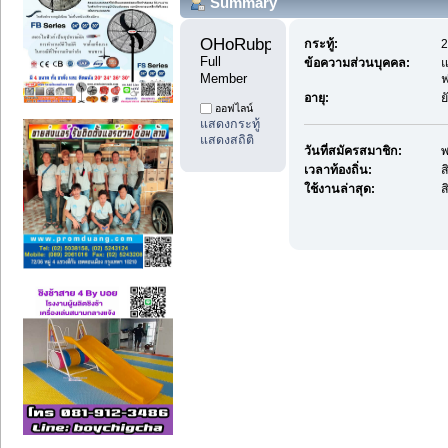
Summary
OHoRubpost 
กระทู้:
2
Full 
ข้อความส่วนบุคคล:
แ
Member
ฟ
อายุ:
ย
ออฟไลน์
แสดงกระทู้
แสดงสถิติ
วันที่สมัครสมาชิก:
พ
เวลาท้องถิ่น:
ส
ใช้งานล่าสุด:
ส