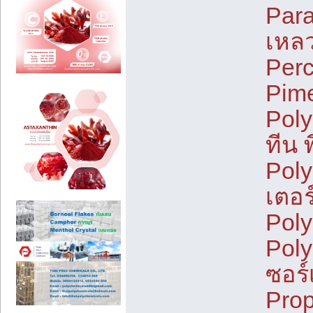
Para
เหล
Perc
Pime
Poly
ทีน พ
Poly
เตอร
Poly
Poly
ซอร์
Prop