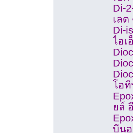
Di-2
เลต 
Di-i
ไอเอ
Dioc
Dioc
Dioc
โอที
Epox
ยล์ อ
Epox
บีนอ