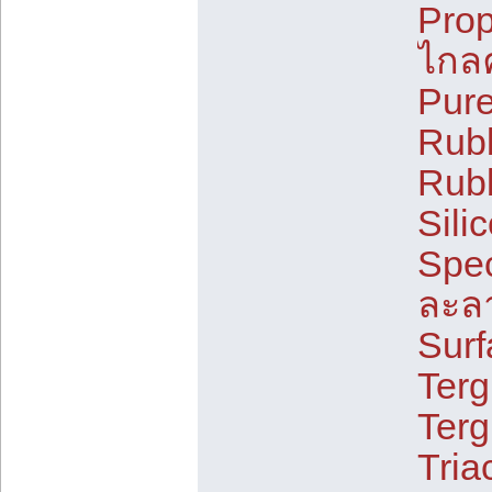
Prop
ไกลค
Pure
Rubb
Rubb
Sili
Spec
ละล
Surf
Terg
Terg
Tria