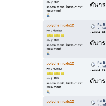
กระทู้: 4834
ดันกระ
แจกเวบบอร์ดฟรี, โพสประกาศฟรี,
ลงประกาศฟรี
Re: บิ
polychemicals12
หน่ายบ
Hero Member
«
ตอบกลับ #8 เ
กระทู้: 4834
ดันกระ
แจกเวบบอร์ดฟรี, โพสประกาศฟรี,
ลงประกาศฟรี
Re: บิ
polychemicals12
หน่ายบ
Hero Member
«
ตอบกลับ #9 เ
กระทู้: 4834
ดันกระ
แจกเวบบอร์ดฟรี, โพสประกาศฟรี,
ลงประกาศฟรี
Re: บิ
polychemicals12
หน่ายบ