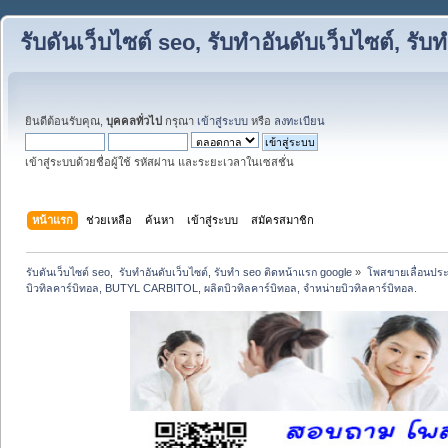
รับดันเว็บไซต์ seo, รับทำอันดับเว็บไซต์, ร
ยินดีต้อนรับคุณ,
บุคคลทั่วไป
กรุณา
เข้าสู่ระบบ
หรือ
ลงทะเบียน
เข้าสู่ระบบด้วยชื่อผู้ใช้ รหัสผ่าน และระยะเวลาในเซสชั่น
หน้าแรก
ช่วยเหลือ
ค้นหา
เข้าสู่ระบบ
สมัครสมาชิก
รับดันเว็บไซต์ seo,  รับทำอันดับเว็บไซต์, รับทำ seo ติดหน้าแรก google
»
โพสขายเลื่อนประ
บิวทิลคาร์บิทอล, BUTYL CARBITOL, ผลิตบิวทิลคาร์บิทอล, จำหน่ายบิวทิลคาร์บิทอล.