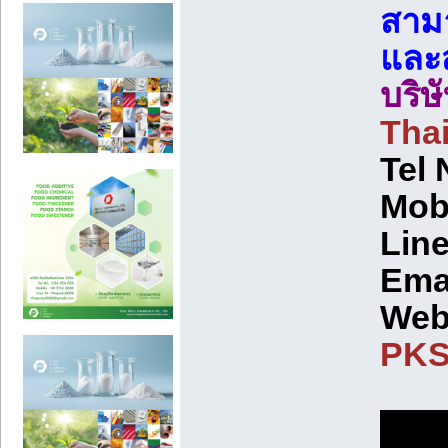
สามา
และสั
บริษ
Tha
Tel
Mobi
Line
Emai
Web
PKS