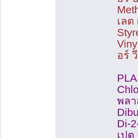
Met
เลต 
Styr
Viny
อร์ ว
PLA
Chlo
พลา
Dibu
Di-2
เปต 