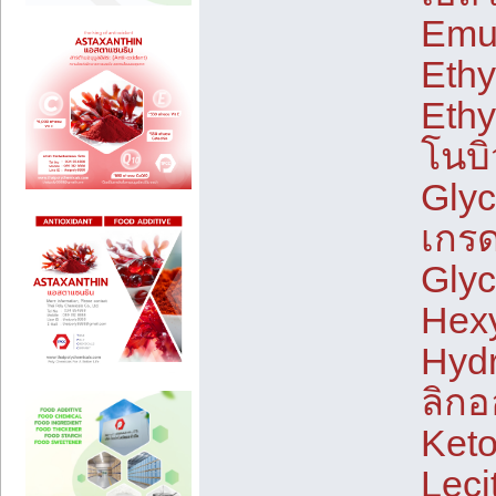
Emul
Ethy
Ethy
โนบิ
Glyc
เกรด
Glyc
Hexy
Hydr
ลิกอ
Keto
Leci