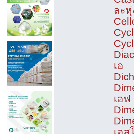
ละหุ่
Cell
Cyc
Cycl
Diac
เอ
Dich
Dime
เอฟ
Dime
Dime
เอส