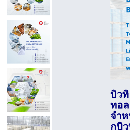
บิวท
ทอล
จำหน
กบิว