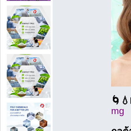
🌀💧
mg