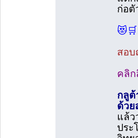
ก่อต
😻🛒:
สอบถา
คลิกล
กลูต
ด้วย
แล้ว
ประโ