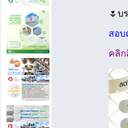
🌷บรร
สอบถา
คลิกล