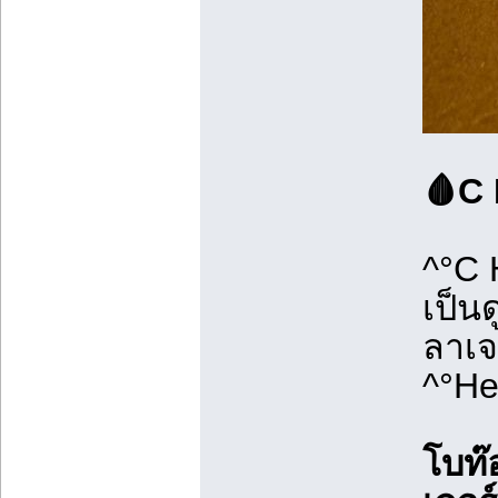
🩸C 
^°C 
เป็น
ลาเจ
^°He
โบท๊