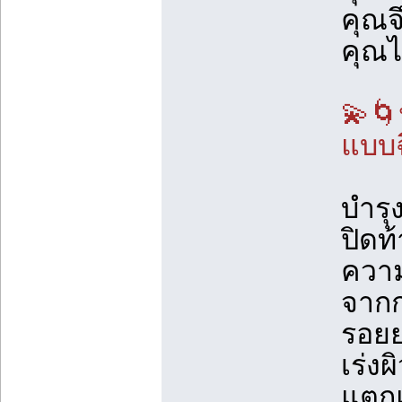
คุณจ
คุณไ
💫🌀
แบบฉ
บำรุ
ปิดท
ความ
จากก
รอยย
เร่ง
แตกแ