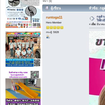
หน้า: [
1
]
ผู้เขียน
หัวข้อ: กล
กลูต้
runtoga11
ให้ผิว
Hero Member
«
เมื่อ:
มีนาคม 
กระทู้: 5928