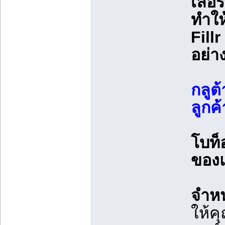
เลอร
ทำให
Fill
อย่
กลูต
ลูกค้
โบท็
ของ
จำหน
ให้ค