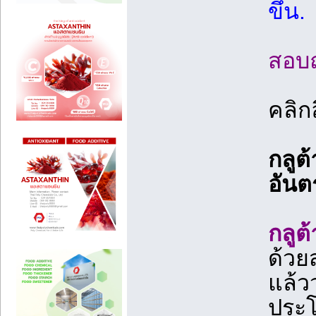
ขึ้น.
สอบถา
คลิกล
กลูต
อันตร
กลูต
ด้วย
แล้ว
ประโ