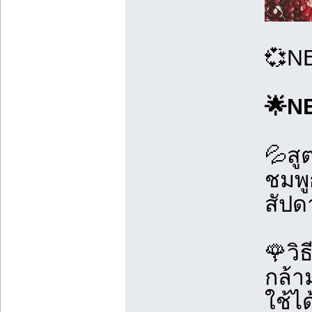
💞NE
🌟N
💦สู
ชมพู
สัปด
🌹วิธี
กล้าม
ใช้ได