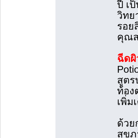
ปี เ
วิทย
รอยส
คุณส
ฉีดผ
Poti
สูตร
ท้อง
เพิ่
ด้วย
สุขภ