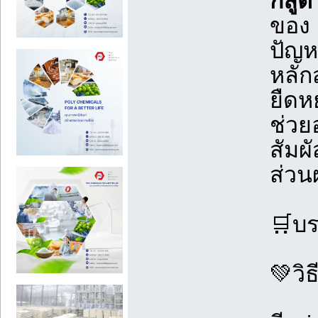
กลูต
ของ 
ปัญห
หลัก
ยืดห
ช่วย
สัมผ
ส่วน
🛒บร
💚วิ