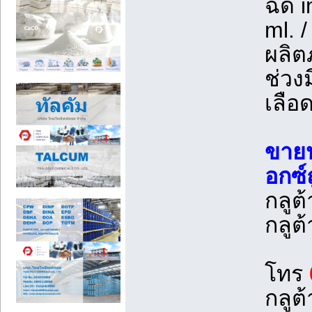
ฉีด i
ml. /
ผลิต
ช่วง
เลือด
ขายป
อกซ์
กลูต
กลูต
โทร
กลูต