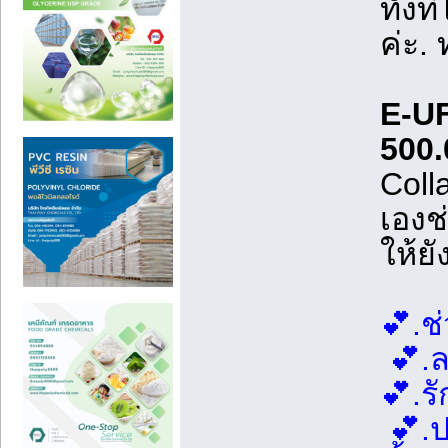
ทั้งท
ค่ะ.
E-UF
500
Coll
เองช
ให้ย
💕.ช
💕.ล
💕.ร
💕.ป