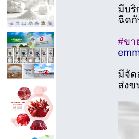
มีบริ
ฉีดก
#ขาย
emm
มีจั
ส่งข