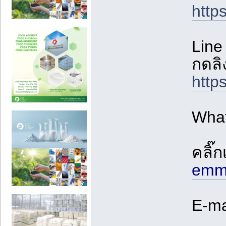
http
Line 
กดลิง
http
Wha
คลิ๊ก
emm
E-mai