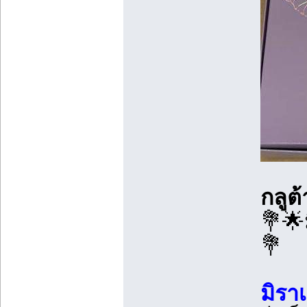
กลูต
💐🌟
💐
มิราเ