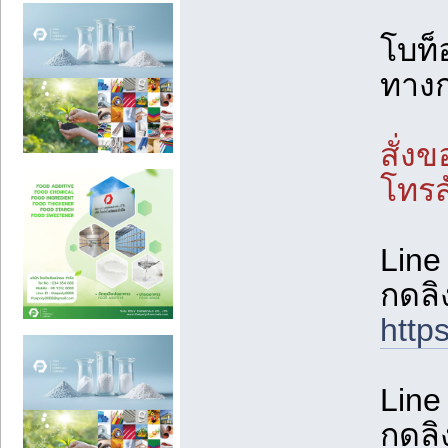
โบท็
ทางกา
สั่ง
โทรสั
Line
กดลิง
http
Line 
กดลิง