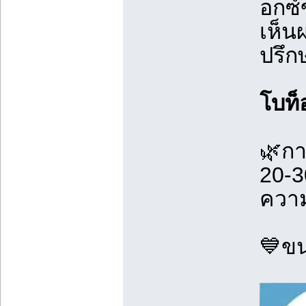
อกซ์
เห็น
ปรึก
โบท็
🌿กา
20-3
ความ
💙ขน