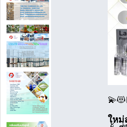
💫😻
ใหม่