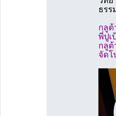
วิทย
ธรรม
กลูต
พี่ปู
กลูต
จัดโ