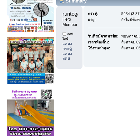
Summary
runtoga11 
กระทู้:
5934 (3.87
Hero 
อายุ:
ยังไม่มีข้อ
Member
ออฟ
วันที่สมัครสมาชิก:
พฤษภาคม 2
ไลน์
เวลาท้องถิ่น:
สิงหาคม 09
แสดง
ใช้งานล่าสุด:
สิงหาคม 06
กระทู้
แสดง
สถิติ