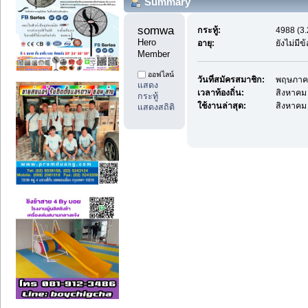
Summary
somwangyu1 
กระทู้:
4988 (3.
Hero 
อายุ:
ยังไม่มี
Member
ออฟไลน์
วันที่สมัครสมาชิก:
พฤษภาคม
แสดง
เวลาท้องถิ่น:
สิงหาคม 
กระทู้
ใช้งานล่าสุด:
สิงหาคม 
แสดงสถิติ