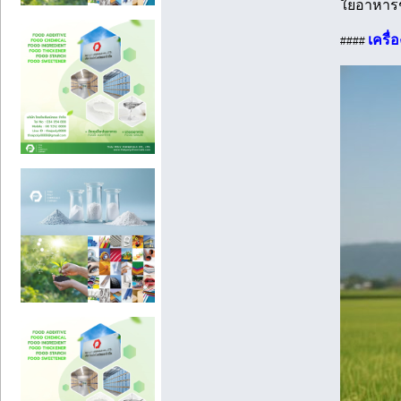
ใยอาหารช
เครื่
####