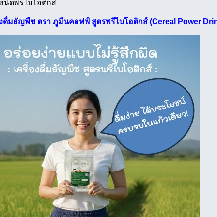
นิดพรีไบโอติกส์
องดื่มธัญพืช ตรา ภูมีนคอฟฟ์ สูตรพรีไบโอติกส์ (Cereal Power Dri