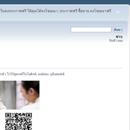
เว็บลงประกาศฟรี ให้คุณได้ลงโฆษณา, ประกาศฟรี ซื้อขาย ลงโฆษณาฟรี
ข่าว:
รับทำ seo
ติกส์ | โกโก้สูตรพรีไบโอติกส์, ผงมัทฉะ ภูมีนคอฟฟ์