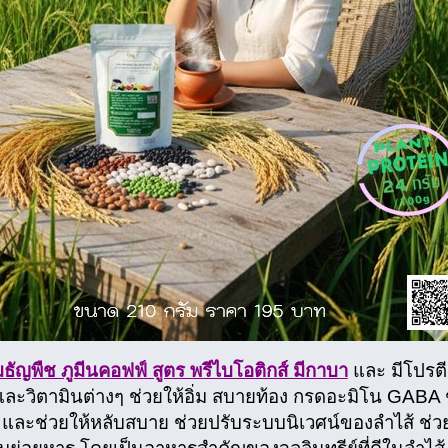
ื่มธัญพืช ภูมีนคอฟฟ์ สูตร พรีไบโอติกส์ มีกาบา
และ มีโปรตี
และวิตามินต่างๆ ช่วยให้อิ่ม สบายท้อง กรดอะมิโน GABA
และช่วยให้หลับสบาย ช่วยปรับระบบนิเวศน์ของลำไส้ ช่วย