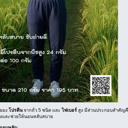
งของ
โปรตีน
จากถั่ว 5 ชนิด และ
ไฟเบอร์
สูง มีส่วนประกอบสำคัญค
งและช่วยให้นอนหลับสบาย
กอบหลัก: