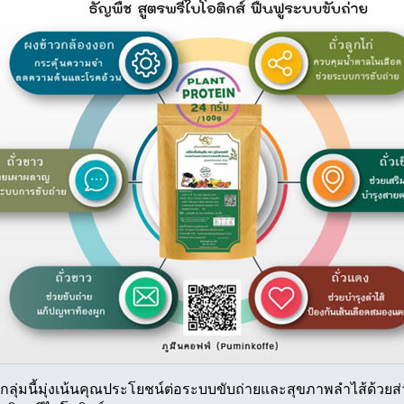
์กลุ่มนี้มุ่งเน้นคุณประโยชน์ต่อระบบขับถ่ายและสุขภาพลำไส้ด้ว