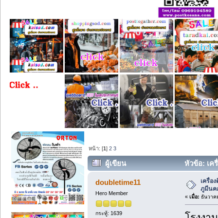
หน้า: [
1
]
2
3
ผู้เขียน
หัวข้อ: เคร
เครื่อ
doubletime11
ภูมีนค
Hero Member
«
เมื่อ:
ธันวาคม
กระทู้: 1639
โรงงาน