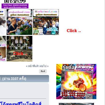
« หน้าที่แล้ว
ต่อไป »
พิมพ์
 (อ่าน 3107 ครั้ง)
โก้สูตรพรีไบโอติกส์