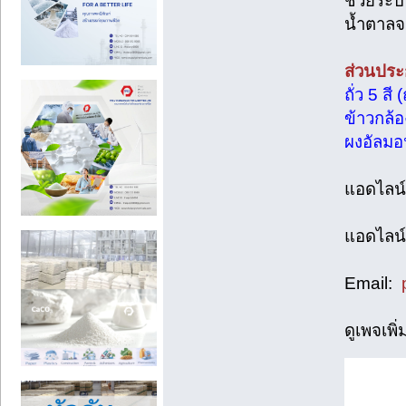
ช่วยระบ
น้ำตาล
ส่วนปร
ถั่ว 5 สี
ข้าวกล้
ผงอัลมอ
แอดไลน์
แอดไลน
Email:
ดูเพจเพิ่