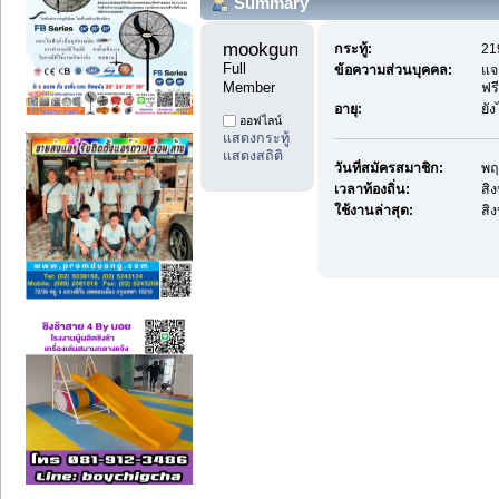
Summary
mookgun9 
กระทู้:
21
Full 
ข้อความส่วนบุคคล:
แจ
Member
ฟรี
อายุ:
ยั
ออฟไลน์
แสดงกระทู้
แสดงสถิติ
วันที่สมัครสมาชิก:
พฤ
เวลาท้องถิ่น:
สิ
ใช้งานล่าสุด:
สิ