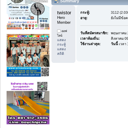
Summary
twistone1 
กระทู้:
3112 (2.03
Hero 
อายุ:
ยังไม่มีข้อ
Member
ออฟ
วันที่สมัครสมาชิก:
พฤษภาคม 2
ไลน์
เวลาท้องถิ่น:
สิงหาคม 09
แสดง
ใช้งานล่าสุด:
วันนี้
เวลา 
กระทู้
แสดง
สถิติ