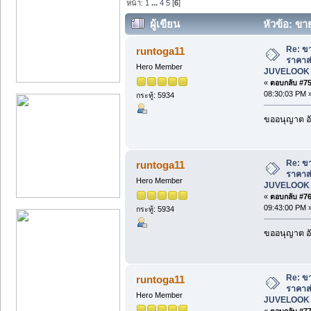
หน้า:
1
...
4
5
[
6
]
ผู้เขียน
หัวข้อ: ขาย
JUVELOOK ลดราคาโปรโมชั่น (อ่าน 433
Re: ขา
runtoga11
ราคาส่
Hero Member
JUVELOOK 
«
ตอบกลับ #75 
08:30:03 PM 
กระทู้: 5934
ขออนุญาต อั
Re: ขา
runtoga11
ราคาส่
Hero Member
JUVELOOK 
«
ตอบกลับ #76 
09:43:00 PM 
กระทู้: 5934
ขออนุญาต อั
Re: ขา
runtoga11
ราคาส่
Hero Member
JUVELOOK 
«
ตอบกลับ #77 