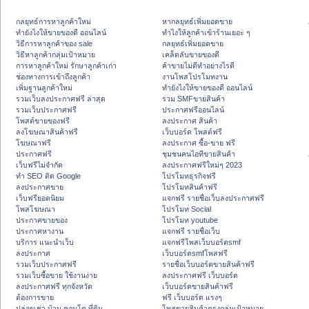
กลยุทธ์การหาลูกค้าใหม่
หากลยุทธ์เพิ่มยอดขาย
ทํายังไงให้ขายของดี ออนไลน์
ทําไงให้ลูกค้าเข้าร้านเยอะ ๆ
วิธีการหาลูกค้าของ sale
กลยุทธ์เพิ่มยอดขาย
วิธีหาลูกค้ากลุ่มเป้าหมาย
เคล็ดลับขายของดี
การหาลูกค้าใหม่ รักษาลูกค้าเก่า
ค้าขายไม่ดีทำอย่างไรดี
ช่องทางการเข้าถึงลูกค้า
งานโพสโปรโมทงาน
เพิ่มฐานลูกค้าใหม่
ทํายังไงให้ขายของดี ออนไลน์
รวมเว็บลงประกาศฟรี ล่าสุด
รวม SMFขายสินค้า
รวมเว็บประกาศฟรี
ประกาศฟรีออนไลน์
โพสต์ขายของฟรี
ลงประกาศ สินค้า
ลงโฆษณาสินค้าฟรี
เว็บบอร์ด โพสต์ฟรี
โฆษณาฟรี
ลงประกาศ ซื้อ-ขาย ฟรี
ประกาศฟรี
ชุมชนคนไอทีขายสินค้า
เว็บฟรีไม่จำกัด
ลงประกาศฟรีใหม่ๆ 2023
ทำ SEO ติด Google
โปรโมทธุรกิจฟรี
ลงประกาศขาย
โปรโมทสินค้าฟรี
เว็บฟรียอดนิยม
แจกฟรี รายชื่อเว็บลงประกาศฟรี
โพสโฆษณา
โปรโมท Social
ประกาศขายของ
โปรโมท youtube
ประกาศหางาน
แจกฟรี รายชื่อเว็บ
บริการ แนะนำเว็บ
แจกฟรีโพสเว็บบอร์ดsmf
ลงประกาศ
เว็บบอร์ดsmfโพสฟรี
รวมเว็บประกาศฟรี
รายชื่อเว็บบอร์ดขายสินค้าฟรี
รวมเว็บซื้อขาย ใช้งานง่าย
ลงประกาศฟรี เว็บบอร์ด
ลงประกาศฟรี ทุกจังหวัด
เว็บบอร์ดขายสินค้าฟรี
ต้องการขาย
ฟรี เว็บบอร์ด แรงๆ
ปล่อยเช่า บ้าน คอนโด ที่ดิน
โพสขายสินค้าตรงกลุ่มเป้าหมาย