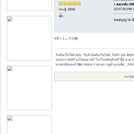
«
ตอบกลับ #88 
10:07:50 PM 
กระทู้: 5934
ขออนุญาต อั
หน้า:
1
...
4
5
[
6
]
รับดันเว็บไซต์ seo,  รับทำอันดับเว็บไซต์, รับทำ seo ติด
ลงประกาศฟรี ลงโฆษณาฟรี โปรโมทสินค้าฟรี ซื้อ ขาย เช
ขายส่งฟิลเลอร์ filler, botox ราคาส่ง, กลูต้าแบบฉีด ,
กระโดด