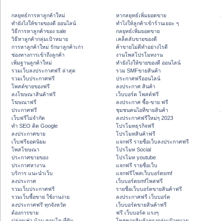
กลยุทธ์การหาลูกค้าใหม่
หากลยุทธ์เพิ่มยอดขาย
ทํายังไงให้ขายของดี ออนไลน์
ทําไงให้ลูกค้าเข้าร้านเยอะ ๆ
วิธีการหาลูกค้าของ sale
กลยุทธ์เพิ่มยอดขาย
วิธีหาลูกค้ากลุ่มเป้าหมาย
เคล็ดลับขายของดี
การหาลูกค้าใหม่ รักษาลูกค้าเก่า
ค้าขายไม่ดีทำอย่างไรดี
ช่องทางการเข้าถึงลูกค้า
งานโพสโปรโมทงาน
เพิ่มฐานลูกค้าใหม่
ทํายังไงให้ขายของดี ออนไลน์
รวมเว็บลงประกาศฟรี ล่าสุด
รวม SMFขายสินค้า
รวมเว็บประกาศฟรี
ประกาศฟรีออนไลน์
โพสต์ขายของฟรี
ลงประกาศ สินค้า
ลงโฆษณาสินค้าฟรี
เว็บบอร์ด โพสต์ฟรี
โฆษณาฟรี
ลงประกาศ ซื้อ-ขาย ฟรี
ประกาศฟรี
ชุมชนคนไอทีขายสินค้า
เว็บฟรีไม่จำกัด
ลงประกาศฟรีใหม่ๆ 2023
ทำ SEO ติด Google
โปรโมทธุรกิจฟรี
ลงประกาศขาย
โปรโมทสินค้าฟรี
เว็บฟรียอดนิยม
แจกฟรี รายชื่อเว็บลงประกาศฟรี
โพสโฆษณา
โปรโมท Social
ประกาศขายของ
โปรโมท youtube
ประกาศหางาน
แจกฟรี รายชื่อเว็บ
บริการ แนะนำเว็บ
แจกฟรีโพสเว็บบอร์ดsmf
ลงประกาศ
เว็บบอร์ดsmfโพสฟรี
รวมเว็บประกาศฟรี
รายชื่อเว็บบอร์ดขายสินค้าฟรี
รวมเว็บซื้อขาย ใช้งานง่าย
ลงประกาศฟรี เว็บบอร์ด
ลงประกาศฟรี ทุกจังหวัด
เว็บบอร์ดขายสินค้าฟรี
ต้องการขาย
ฟรี เว็บบอร์ด แรงๆ
ปล่อยเช่า บ้าน คอนโด ที่ดิน
โพสขายสินค้าตรงกลุ่มเป้าหมาย