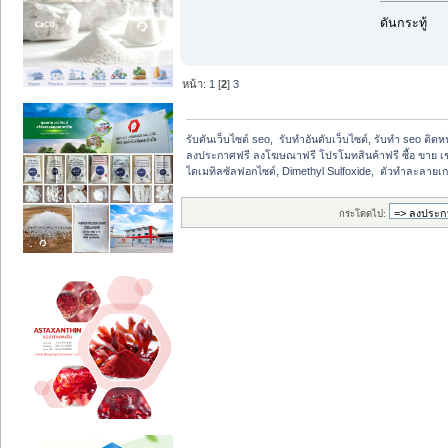
ดันกระทู้
หน้า:
1
[
2
]
3
รับดันเว็บไซต์ seo,  รับทำอันดับเว็บไซต์, รับทำ seo ติด
ลงประกาศฟรี ลงโฆษณาฟรี โปรโมทสินค้าฟรี ซื้อ ขาย เช
ไดเมทิลซัลฟอกไซด์, Dimethyl Sulfoxide,  ตัวทำละลายเ
กระโดดไป: