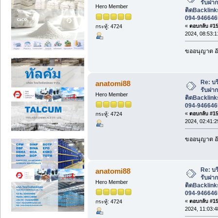
รับฝาก
Hero Member
ติดBacklink
094-946646
«
ตอบกลับ #157
กระทู้: 4724
2024, 08:53:
ขออนุญาต อั
Re: บร
anatomi88
รับฝาก
Hero Member
ติดBacklink
094-946646
«
ตอบกลับ #158
กระทู้: 4724
2024, 02:41:
ขออนุญาต อั
Re: บร
anatomi88
รับฝาก
Hero Member
ติดBacklink
094-946646
«
ตอบกลับ #159
กระทู้: 4724
2024, 11:03: