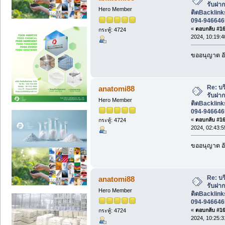
รับฝาก
Hero Member
ติดBacklink
094-946646
«
ตอบกลับ #162
กระทู้: 4724
2024, 10:19:
ขออนุญาต อั
Re: บร
anatomi88
รับฝาก
Hero Member
ติดBacklink
094-946646
«
ตอบกลับ #163
กระทู้: 4724
2024, 02:43:
ขออนุญาต อั
Re: บร
anatomi88
รับฝาก
Hero Member
ติดBacklink
094-946646
«
ตอบกลับ #164
กระทู้: 4724
2024, 10:25: