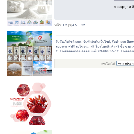
ขออนุญาต อั
หน้า:
1
2
[
3
]
4
5
...
32
รับดันเว็บไซต์ seo,  รับทำอันดับเว็บไซต์, รับทำ seo ติด
ลงประกาศฟรี ลงโฆษณาฟรี โปรโมทสินค้าฟรี ซื้อ ขาย เช
รับจ้างตัดคอนกรีต ติดต่อนนท์ 089-6616557 รับจ้างคอริ่
กระโดดไป: