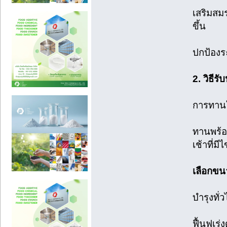
เสริมสม
ขึ้น
ปกป้องร
2. วิธี
การทานให
ทานพร้อม
เช้าที่ม
เลือกขน
บำรุงทั่
ฟื้นฟูเร