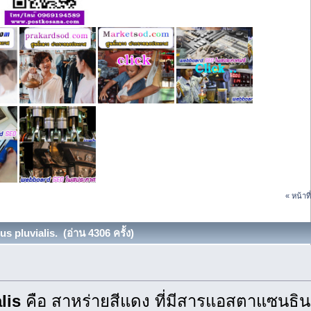
« หน้าที
pluvialis. (อ่าน 4306 ครั้ง)
lis
คือ สาหร่ายสีแดง ที่มีสารแอสตาแซนธิน ท