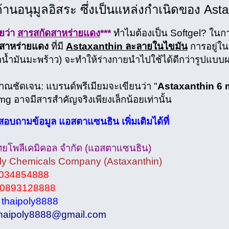
้านอนุมูลอิสระ ซึ่งเป็นแหล่งกำเนิดของ Ast
ัยว่า
สารสกัดสาหร่ายแดง
***
ทำไมต้องเป็น Softgel? ในก
สาหร่ายแดง
ที่มี
Astaxanthin ละลายในไขมัน
การอยู่ใน
อน้ำมันมะพร้าว) จะทำให้ร่างกายนำไปใช้ได้ดีกว่ารูปแบบ
มาณชัดเจน: แบรนด์พรีเมียมจะเขียนว่า "
Astaxanthin 6
g อาจมีสารสำคัญจริงเพียงเล็กน้อยเท่านั้น
อบถามข้อมูล แอสตาแซนธิน เพิ่มเติมได้ที่
ไทยโพลีเคมิคอล จำกัด (แอสตาแซนธิน)
ly Chemicals Company (Astaxanthin)
034854888
0893128888
:
thaipoly8888
haipoly8888@gmail.com