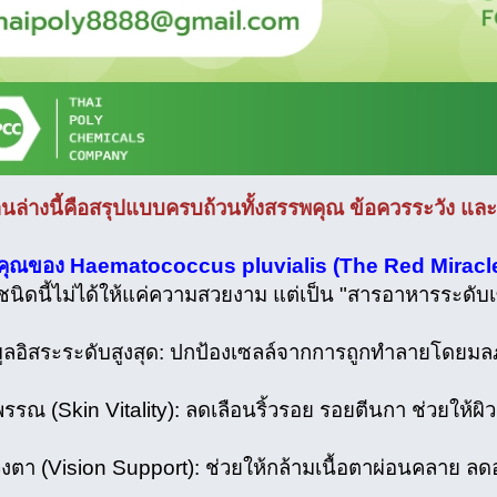
้านล่างนี้คือสรุปแบบครบถ้วนทั้งสรรพคุณ ข้อควรระวัง แล
คุณของ Haematococcus pluvialis (The Red Miracl
นิดนี้ไม่ได้ให้แค่ความสวยงาม แต่เป็น "สารอาหารระดับเซ
มูลอิสระระดับสูงสุด: ปกป้องเซลล์จากการถูกทำลายโดยมลภ
วพรรณ (Skin Vitality): ลดเลือนริ้วรอย รอยตีนกา ช่วยให้ผิวอุ
ตา (Vision Support): ช่วยให้กล้ามเนื้อตาผ่อนคลาย 