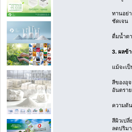
ทานอย่าง
ชัดเจน
ดื่มน้ำ
3. ผลข้
แม้จะเป
สีของอุจ
อันตราย
ความดัน
สีผิวเปล
ลดปริม