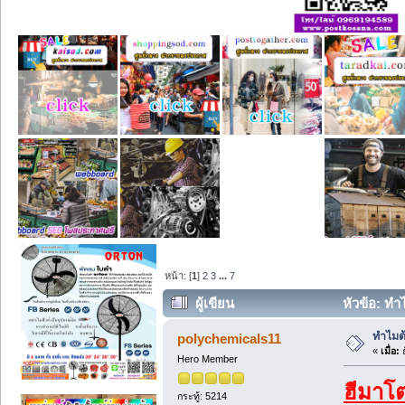
หน้า: [
1
]
2
3
...
7
ผู้เขียน
หัวข้อ: ทำ
ทำไมต
polychemicals11
«
เมื่อ:
ธ
Hero Member
ฮีมาโต
กระทู้: 5214