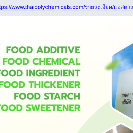
ttps://www.thaipolychemicals.com/รายละเอียด/แอสต