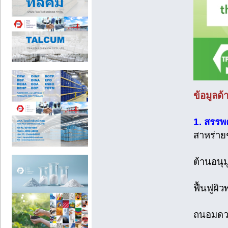
ข้อมูลด
1. สรรพ
สาหร่ายช
ต้านอนุ
ฟื้นฟูผิ
ถนอมดวง