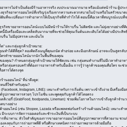
ิจอาหารไม่จำเป็นต้องมีร้านอาหารจริง งบประมาณมากมาย หรือแม้แต่หน้าร้าน ผู้ปร
งธุรกิจอาหารออนไลน์ที่เจริญรุ่งเรืองจากความสะดวกสบายในบ้านหรือในครัวขนาด
ันที่จะเปลี่ยนการทำอาหารให้เป็นธุรกิจที่ทำกำไรได้ ตอนนี้คือเวลาที่สมบูรณ์แบบที่จะ
ธุรกิจขายอาหารออนไลน์แบบไม่มีหน้าร้านให้ราบรื่น ไม่ติดขัด และไม่ยุ่งยากอย่างที่
นี้มีเครื่องมือและเคล็ดลับมากมายที่จะช่วยให้คุณเริ่มต้นและเติบโตได้อย่างมีประสิทธิภ
าบรื่น ไม่มีอุปสรรค และมั่นใจ
ด็ด” และกลุ่มลูกค้าเป้าหมาย:
ี่คุณทำได้ดีที่สุด? ลองคิดถึงเมนูที่คุณถนัด ทำอร่อย และมีเอกลักษณ์ อาจจะเป็นสูตรลั
่มีใครทำขายออนไลน์มากนักในพื้นที่ของคุณ
าของคุณ? กำหนดกลุ่มลูกค้าเป้าหมายให้ชัดเจน เช่น กลุ่มคนทำงานที่ไม่มีเวลาทำอาหาร
 หรือกลุ่มครอบครัวที่ต้องการอาหารสำหรับมื้อเย็น การรู้ว่าลูกค้าของคุณคือใคร จะ
ื่อสารได้ตรงจุด
าร้านออนไลน์” ที่น่าดึงดูด:
นที่ใช่สำหรับคุณ?
ย (Facebook, Instagram, LINE): เหมาะสำหรับการเริ่มต้น เพราะเข้าถึงง่าย มีเครื่องม
รูปภาพอาหารสวยๆ โปรโมชั่น และพูดคุยกับลูกค้าได้โดยตรง
เดลิเวอรี่ (GrabFood, foodpanda, Lineman): ช่วยเพิ่มโอกาสในการเข้าถึงลูกค้าจำน
ดบางอย่าง
านค้าออนไลน์ (เช่น Shopee, Lazada หรือแพลตฟอร์มสร้างร้านค้าออนไลน์): เหมาะสำหร
น มีระบบการจัดการออเดอร์และชำระเงินที่เป็นระบบ
ารที่น่าทาน: หัวใจสำคัญของการขายอาหารออนไลน์คือรูปภาพอาหารที่สวยงาม ชวนห
งลงทุนกับการถ่ายภาพที่ดี หรือศึกษาเทคนิคการถ่ายภาพอาหารด้วยมือถือ