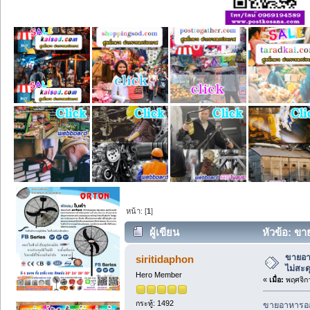
หน้า: [
1
]
ผู้เขียน
หัวข้อ: ขาย
ขายอาห
siritidaphon
ไม่สะดุ
Hero Member
«
เมื่อ:
พฤศจิกา
กระทู้: 1492
ขายอาหารออนไ