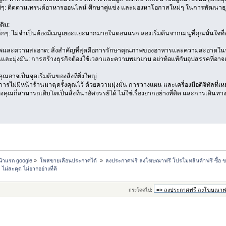
งใหม่ๆ: ติดตามเทรนด์อาหารออนไลน์ ศึกษาคู่แข่ง และมองหาโอกาสใหม่ๆ ในการพัฒนาธ
ติม:
ล็กๆ: ไม่จำเป็นต้องมีเมนูเยอะแยะมากมายในตอนแรก ลองเริ่มต้นจากเมนูที่คุณมั่นใจที่สุด
พและความสะอาด: สิ่งสำคัญที่สุดคือการรักษาคุณภาพของอาหารและความสะอาดในท
ละมุ่งมั่น: การสร้างธุรกิจต้องใช้เวลาและความพยายาม อย่าท้อแท้กับอุปสรรคที่อาจเ
ณอาจเป็นจุดเริ่มต้นของสิ่งที่ยิ่งใหญ่
การไม่มีหน้าร้านมาฉุดรั้งคุณไว้ ด้วยความมุ่งมั่น การวางแผน และเครื่องมือดิจิทัลที
ุณก็สามารถเติบโตเป็นสิ่งที่น่าอัศจรรย์ได้ ไม่ใช่เรื่องยากอย่างที่คิด และการเดินท
หน้าแรก google
»
โพสขายเลื่อนประกาศได้ 
»
ลงประกาศฟรี ลงโฆษณาฟรี โปรโมทสินค้าฟรี ซื้อ ข
ไม่สะดุด ไม่ยากอย่างที่คิ
กระโดดไป: