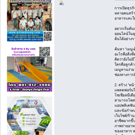
การเปิดธุรก
หลายคนสร้า
อาหารและใฝ่ฝ
อยากเริ่มต้น
ออนไลน์ในยุค
ต้นได้อย่างร
ค้นหา “เมนูเ
อะไรคือสิ่งท
คิดว่ายังไม
ใครคือลูกค้
เมนูทานง่าย
ช่องทางการส
2. สร้าง “หน้
แพลตฟอร์มไห
โซเชียลมีเดี
สามารถโพสต์
แอปพลิเคชัน
และข้อกำหน
เว็บไซต์/ร้
อาชีพมากขึ้
ภาพถ่ายอาห
ของอาหาร ลอ