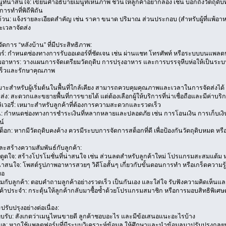
ที่น่าสนใจ: เขียนคำอธิบายเมนูที่เห็นภาพ ชวนให้ลูกค้าอยากลอง เช่น บอกถึงวัตถุดิบท
การทำที่พิถีพิถัน
ถ้วน: แจ้งรายละเอียดสำคัญ เช่น ราคา ขนาด ปริมาณ ส่วนประกอบ (สำหรับผู้ที่แพ้อาหาร
ะเวลาจัดส่ง
ดการ “หลังบ้าน” ที่มีประสิทธิภาพ:
ร์: กำหนดช่องทางการรับออเดอร์ที่ชัดเจน เช่น ผ่านแชท โทรศัพท์ หรือระบบบนแพลต
มอาหาร: วางแผนการจัดเตรียมวัตถุดิบ การปรุงอาหาร และการบรรจุหีบห่อให้เป็นระบ
เร็วและรักษาคุณภาพ
หมาะสำหรับผู้เริ่มต้นในพื้นที่ใกล้เคียง สามารถควบคุมคุณภาพและเวลาในการจัดส่งได้
่ง: สะดวกและขยายพื้นที่การขายได้ แต่ต้องเลือกผู้ให้บริการที่น่าเชื่อถือและมีค่าบร
ลิเวอรี่: เหมาะสำหรับลูกค้าที่ต้องการความสะดวกและรวดเร็ว
น: กำหนดช่องทางการชำระเงินที่หลากหลายและปลอดภัย เช่น การโอนเงิน การเก็บเง
น์
อก: หากมีวัตถุดิบคงค้าง ควรมีระบบการจัดการสต็อกที่ดี เพื่อป้องกันวัตถุดิบหมด หรือ
ะสร้างความสัมพันธ์กับลูกค้า:
งดูดใจ: สร้างโปรโมชั่นที่น่าสนใจ เช่น ส่วนลดสำหรับลูกค้าใหม่ โปรแกรมสะสมแต้ม
่าสนใจ: โพสต์รูปภาพอาหารสวยๆ วิดีโอสั้นๆ เกี่ยวกับขั้นตอนการทำ หรือเกร็ดความรู้
มอ
วมกับลูกค้า: ตอบคำถามลูกค้าอย่างรวดเร็ว เป็นกันเอง และใส่ใจ รับฟังความคิดเห็นแล
ค้าประจำ: กระตุ้นให้ลูกค้ากลับมาซื้อซ้ำด้วยโปรแกรมสมาชิก หรือการมอบสิทธิพิเศษ
ะปรับปรุงอย่างต่อเนื่อง:
รับ: สังเกตว่าเมนูไหนขายดี ลูกค้าชอบอะไร และมีข้อเสนอแนะอะไรบ้าง
มูล: หากใช้แพลตฟอร์มที่มีระบบวิเคราะห์ข้อมูล ให้ศึกษาและนำข้อมูลมาปรับปรุงกลยุ