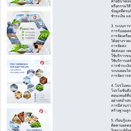
คำอธิบายเมนู
หรือกรรมวิธี
ข้อมูลที่ครบ
ชำระเงิน แล
3. ระบบการจั
การรับออเดอ
การจัดเตรีย
ได้อย่างรวด
การจัดส่ง:
จัดส่งเอง: เ
ใช้บริการขนส
ใช้บริการเด
การชำระเงิ
ระบบออนไล
การจัดการสต็
4. โปรโมทแล
โปรโมชั่นดึ
คอนเทนต์ที่น
อย่างสม่ำเส
การมีส่วนร่
สร้างฐานลูก
5. เรียนรู้แล
ติดตามผลตอบ
วิเคราะห์ข้อ