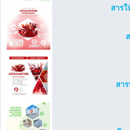
สารให
ส
สารป