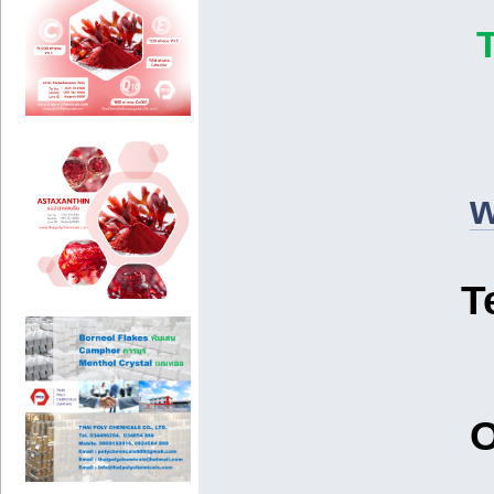
w
T
O