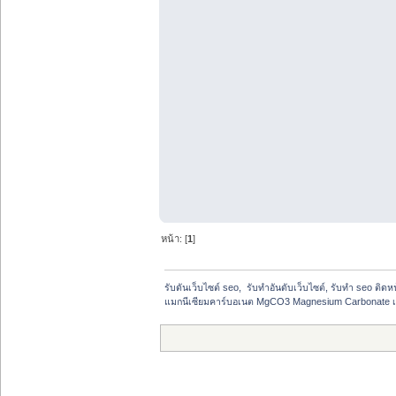
หน้า: [
1
]
รับดันเว็บไซต์ seo,  รับทำอันดับเว็บไซต์, รับทำ seo ติด
แมกนีเซียมคาร์บอเนต MgCO3 Magnesium Carbonate 