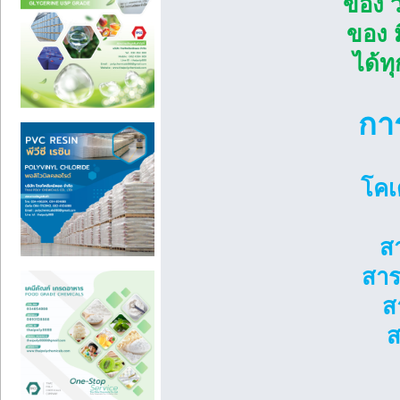
ของ ว
ของ ม
ได้ท
กา
โคเ
สา
สารป
สา
ส