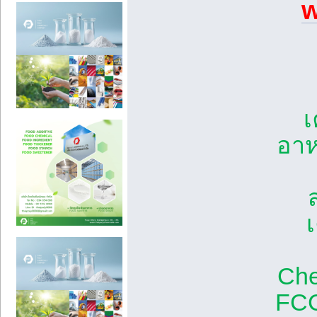
w
เ
อาห
Che
FCC