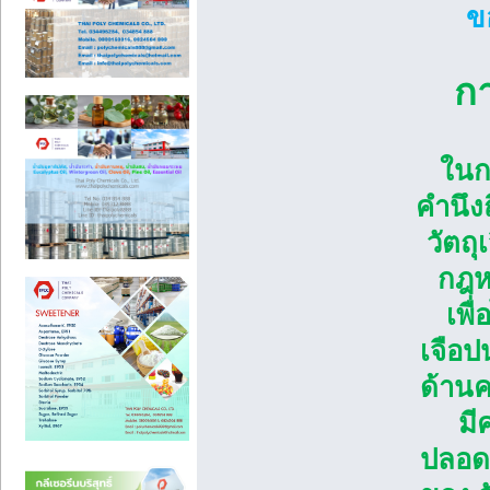
ข
กา
ในก
คำนึง
วัตถ
กฎห
เพื
เจือป
ด้าน
มี
ปลอดภ