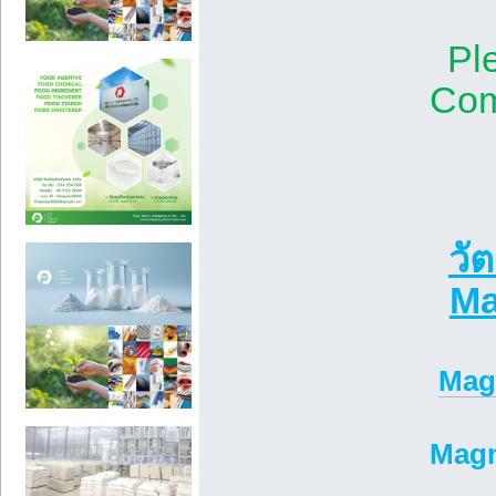
Pl
Com
วั
Ma
Mag
Magn