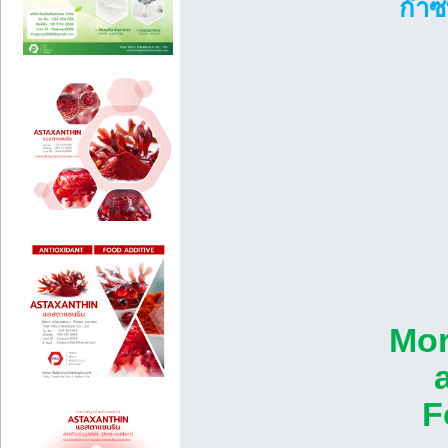
ก๊าซ
Mor
F