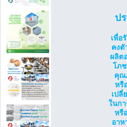
ปร
เพื่
คงตั
ผลิตอ
โภช
คุณ
หรื
เปลี
ในการ
หรื
อาหา