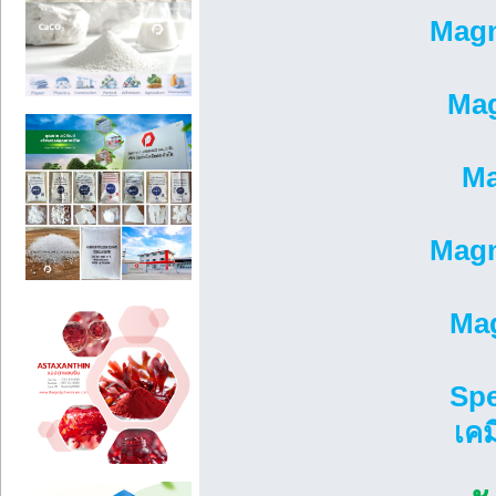
Magn
Mag
Ma
Magn
Mag
Spe
เคม