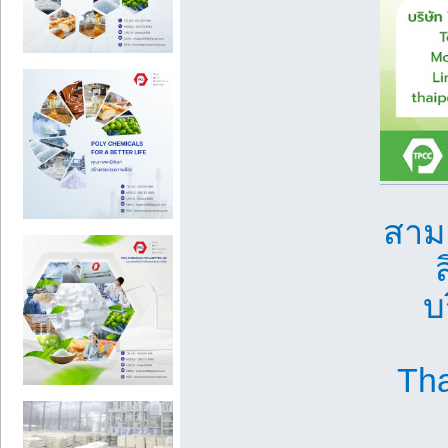
สาม
บ
Th