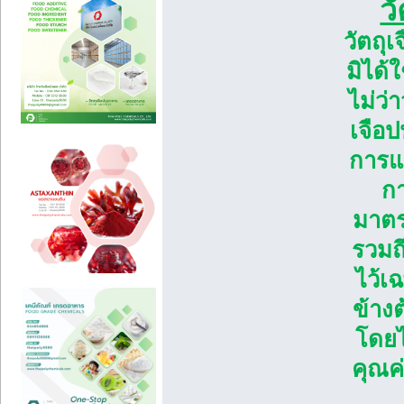
ว
วัตถุ
มิได้
ไม่ว่
เจือ
การแ
กา
มาตร
รวมถึ
ไว้เ
ข้างต
โดยไ
คุณค