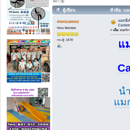
หน้า: [
1
]
ผู้เขียน
หัวข้อ: แ
(อ่าน 766 ครั้ง)
แมกนีเ
moozamoz
Carbon
Hero Member
«
เมื่อ:
พฤศจิกา
กระทู้: 1678
แม
Ca
นำ
แมก