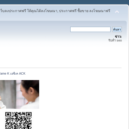
เว็บลงประกาศฟรี ให้คุณได้ลงโฆษณา, ประกาศฟรี ซื้อขาย ลงโฆษณาฟรี
ข่าว:
รับทำ seo
fame K เอซีเค ACK