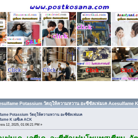
esulfame Potassium วัตถุให้ความหวาน อะซีซัลเฟมเค Acesulfame K
fame Potassium วัตถุให้ความหวาน อะซีซัลเฟมเค
fame K เอซีเค ACK
ยน 12, 2025, 01:06:21 PM »