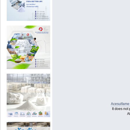
Acesulfame
It does not
A