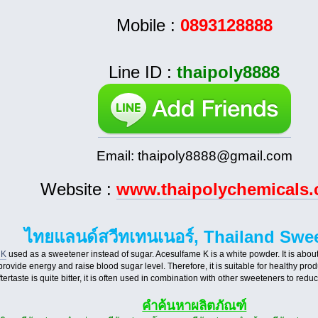
Mobile :
0893128888
Line ID :
thaipoly8888
Email: thaipoly8888@gmail.com
Website :
www.thaipolychemicals
ไทยแลนด์สวีทเทนเนอร์
, Thailand Swe
 K
used as a sweetener instead of sugar. Acesulfame K is a white powder. It is abou
 provide energy and raise blood sugar level. Therefore, it is suitable for healthy pr
ftertaste is quite bitter, it is often used in combination with other sweeteners to red
คำค้นหาผลิตภัณฑ์