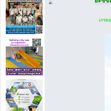
อะซีซ
เกรดอ