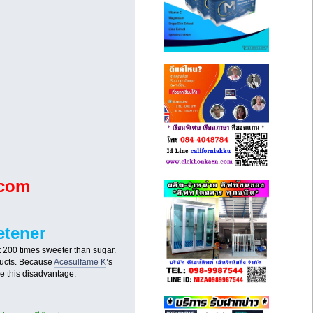
.com
etener
t 200 times sweeter than sugar.
oducts. Because
Acesulfame K
’s
uce this disadvantage.