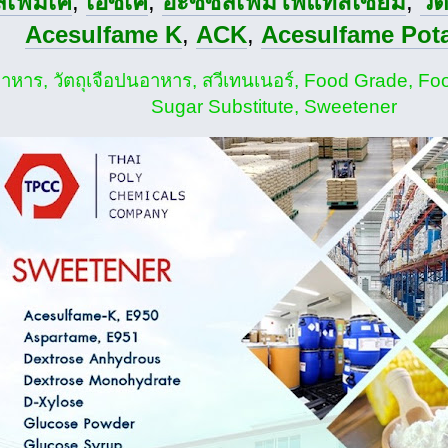
ัลเฟมเค
,
เอซีเค
,
อะซีซัลเฟมโพแทสเซียม
,
วั
Acesulfame K
,
ACK
,
Acesulfame Pot
าหาร, วัตถุเจือปนอาหาร, สวีเทนเนอร์, Food Grade, Fo
Sugar Substitute, Sweetener