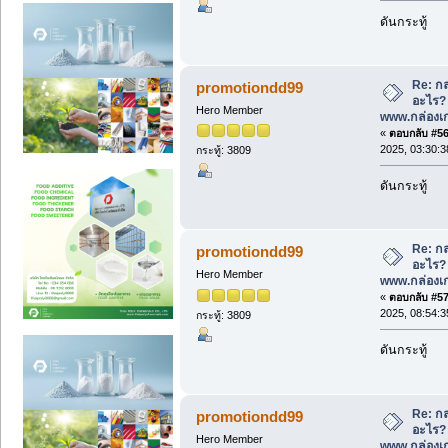
ดันกระทู้
Re: กล
promotiondd99
อะไร? ด
Hero Member
www.กล่องเก
«
ตอบกลับ #56 
2025, 03:30:
กระทู้: 3809
ดันกระทู้
Re: กล
promotiondd99
อะไร? ด
Hero Member
www.กล่องเก
«
ตอบกลับ #57 
2025, 08:54:
กระทู้: 3809
ดันกระทู้
Re: กล
promotiondd99
อะไร? ด
Hero Member
www.กล่องเก