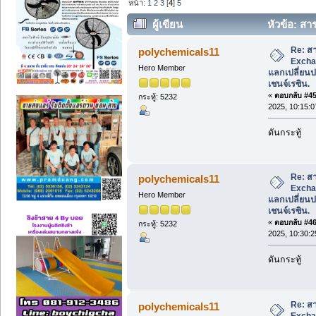
หน้า:
1
2
3
[
4
]
5
ผู้เขียน
หัวข้อ: สา
แลกเปลี่ยนประจุ, ไอออนเอ็กซ์เชนจ์เรซิน.
Re: สา
polychemicals11
Excha
Hero Member
แลกเปลี่ยนปร
เชนจ์เรซิน.
«
ตอบกลับ #45 
กระทู้: 5232
2025, 10:15:
ดันกระทู้
Re: สา
polychemicals11
Excha
Hero Member
แลกเปลี่ยนปร
เชนจ์เรซิน.
«
ตอบกลับ #46 
กระทู้: 5232
2025, 10:30:
ดันกระทู้
Re: สา
polychemicals11
Excha