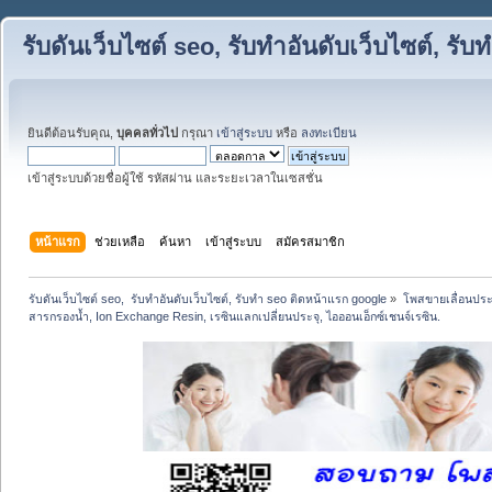
รับดันเว็บไซต์ seo, รับทำอันดับเว็บไซต์, ร
ยินดีต้อนรับคุณ,
บุคคลทั่วไป
กรุณา
เข้าสู่ระบบ
หรือ
ลงทะเบียน
เข้าสู่ระบบด้วยชื่อผู้ใช้ รหัสผ่าน และระยะเวลาในเซสชั่น
หน้าแรก
ช่วยเหลือ
ค้นหา
เข้าสู่ระบบ
สมัครสมาชิก
รับดันเว็บไซต์ seo,  รับทำอันดับเว็บไซต์, รับทำ seo ติดหน้าแรก google
»
โพสขายเลื่อนประ
สารกรองน้ำ, Ion Exchange Resin, เรซินแลกเปลี่ยนประจุ, ไอออนเอ็กซ์เชนจ์เรซิน.