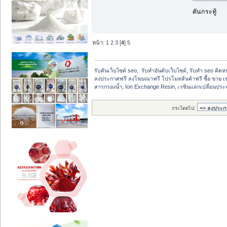
ดันกระทู้
หน้า:
1
2
3
[
4
]
5
รับดันเว็บไซต์ seo,  รับทำอันดับเว็บไซต์, รับทำ seo ติด
ลงประกาศฟรี ลงโฆษณาฟรี โปรโมทสินค้าฟรี ซื้อ ขาย เช
สารกรองน้ำ, Ion Exchange Resin, เรซินแลกเปลี่ยนประจุ,
กระโดดไป: