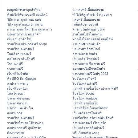
กลยุทธ์การหาลูกค้าใหม่
หากลยุทธ์เพิ่มยอดขาย
ทํายังไงให้ขายของดี ออนไลน์
ทําไงให้ลูกค้าเข้าร้านเยอะ ๆ
วิธีการหาลูกค้าของ sale
กลยุทธ์เพิ่มยอดขาย
วิธีหาลูกค้ากลุ่มเป้าหมาย
เคล็ดลับขายของดี
การหาลูกค้าใหม่ รักษาลูกค้าเก่า
ค้าขายไม่ดีทำอย่างไรดี
ช่องทางการเข้าถึงลูกค้า
งานโพสโปรโมทงาน
เพิ่มฐานลูกค้าใหม่
ทํายังไงให้ขายของดี ออนไลน์
รวมเว็บลงประกาศฟรี ล่าสุด
รวม SMFขายสินค้า
รวมเว็บประกาศฟรี
ประกาศฟรีออนไลน์
โพสต์ขายของฟรี
ลงประกาศ สินค้า
ลงโฆษณาสินค้าฟรี
เว็บบอร์ด โพสต์ฟรี
โฆษณาฟรี
ลงประกาศ ซื้อ-ขาย ฟรี
ประกาศฟรี
ชุมชนคนไอทีขายสินค้า
เว็บฟรีไม่จำกัด
ลงประกาศฟรีใหม่ๆ 2023
ทำ SEO ติด Google
โปรโมทธุรกิจฟรี
ลงประกาศขาย
โปรโมทสินค้าฟรี
เว็บฟรียอดนิยม
แจกฟรี รายชื่อเว็บลงประกาศฟรี
โพสโฆษณา
โปรโมท Social
ประกาศขายของ
โปรโมท youtube
ประกาศหางาน
แจกฟรี รายชื่อเว็บ
บริการ แนะนำเว็บ
แจกฟรีโพสเว็บบอร์ดsmf
ลงประกาศ
เว็บบอร์ดsmfโพสฟรี
รวมเว็บประกาศฟรี
รายชื่อเว็บบอร์ดขายสินค้าฟรี
รวมเว็บซื้อขาย ใช้งานง่าย
ลงประกาศฟรี เว็บบอร์ด
ลงประกาศฟรี ทุกจังหวัด
เว็บบอร์ดขายสินค้าฟรี
ต้องการขาย
ฟรี เว็บบอร์ด แรงๆ
ปล่อยเช่า บ้าน คอนโด ที่ดิน
โพสขายสินค้าตรงกลุ่มเป้าหมาย