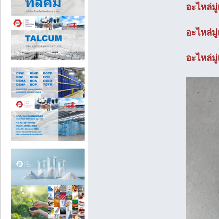
อะไหล่มู่
อะไหล่มู่
อะไหล่มู่