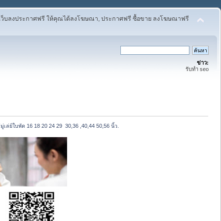
เว็บลงประกาศฟรี ให้คุณได้ลงโฆษณา, ประกาศฟรี ซื้อขาย ลงโฆษณาฟรี
ข่าว:
รับทำ seo
่เล่ย์ใบพัด 16 18 20 24 29  30,36 ,40,44 50,56 นิ้ว.