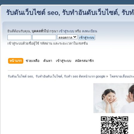
รับดันเว็บไซต์ seo, รับทำอันดับเว็บไซต์, ร
ยินดีต้อนรับคุณ,
บุคคลทั่วไป
กรุณา
เข้าสู่ระบบ
หรือ
ลงทะเบียน
เข้าสู่ระบบด้วยชื่อผู้ใช้ รหัสผ่าน และระยะเวลาในเซสชั่น
หน้าแรก
ช่วยเหลือ
ค้นหา
เข้าสู่ระบบ
สมัครสมาชิก
รับดันเว็บไซต์ seo,  รับทำอันดับเว็บไซต์, รับทำ seo ติดหน้าแรก google
»
โพสขายเลื่อนประ