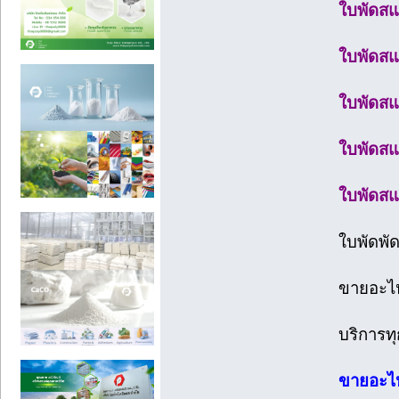
ใบพัดสแ
ใบพัดสแ
ใบพัดสแ
ใบพัดสแ
ใบพัดสแ
ใบพัดพั
ขายอะไห
บริการท
ขายอะไห