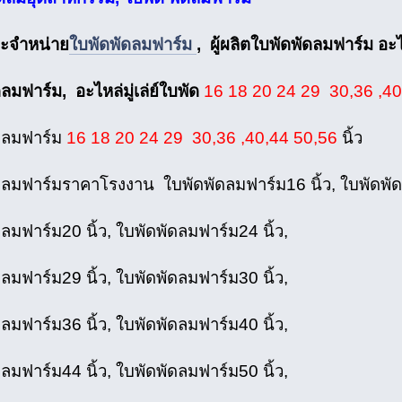
ละจำหน่าย
ใบพัดพัดลมฟาร์ม
, ผู้ผลิตใบพัดพัดลมฟาร์ม อะไห
ลมฟาร์ม, อะไหล่มู่เล่ย์ใบพัด
16 18 20 24 29 30,36 ,4
ดลมฟาร์ม
16 18 20 24 29 30,36 ,40,44 50,56
นิ้ว
ดลมฟาร์มราคาโรงงาน ใบพัดพัดลมฟาร์ม16 นิ้ว, ใบพัดพัด
ลมฟาร์ม20 นิ้ว, ใบพัดพัดลมฟาร์ม24 นิ้ว,
ลมฟาร์ม29 นิ้ว, ใบพัดพัดลมฟาร์ม30 นิ้ว,
ลมฟาร์ม36 นิ้ว, ใบพัดพัดลมฟาร์ม40 นิ้ว,
ลมฟาร์ม44 นิ้ว, ใบพัดพัดลมฟาร์ม50 นิ้ว,