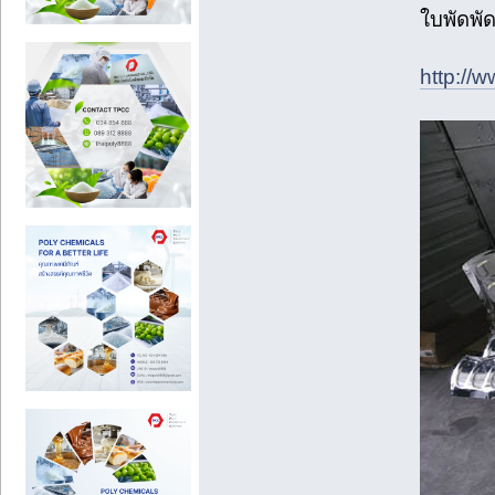
ใบพัดพัด
http://