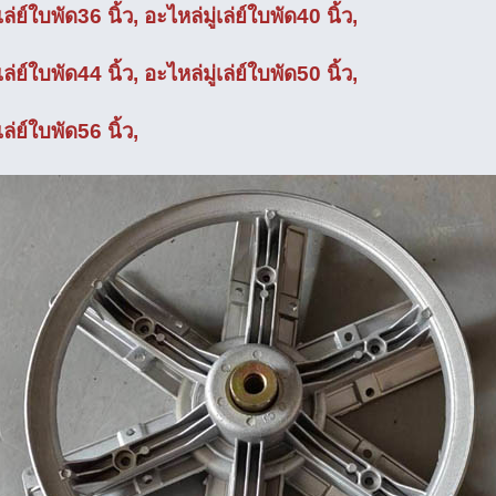
เล่ย์ใบพัด36 นิ้ว, อะไหล่มู่เล่ย์ใบพัด40 นิ้ว,
เล่ย์ใบพัด44 นิ้ว, อะไหล่มู่เล่ย์ใบพัด50 นิ้ว,
เล่ย์ใบพัด56 นิ้ว,