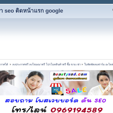
ับทำ seo ติดหน้าแรก google
กาศได้ 
»
ลงประกาศฟรี ลงโฆษณาฟรี โปรโมทสินค้าฟรี ซื้อ ขาย เช่า
»
ใบพัดพัดลมฟาร์ม อะไหล่มู