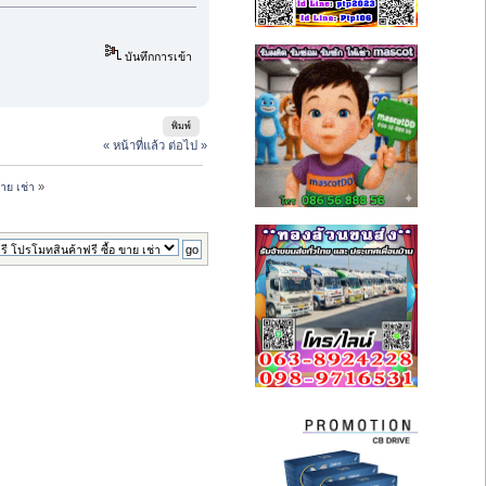
บันทึกการเข้า
พิมพ์
« หน้าที่แล้ว
ต่อไป »
าย เช่า
»