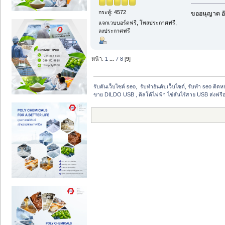
กระทู้: 4572
ขออนุญาต อั
แจกเวบบอร์ดฟรี, โพสประกาศฟรี,
ลงประกาศฟรี
หน้า:
1
...
7
8
[
9
]
รับดันเว็บไซต์ seo,  รับทำอันดับเว็บไซต์, รับทำ seo ติด
ขาย DILDO USB , ดิลโด้ไฟฟ้า ไข่สั่นไร้สาย USB ส่งฟรี