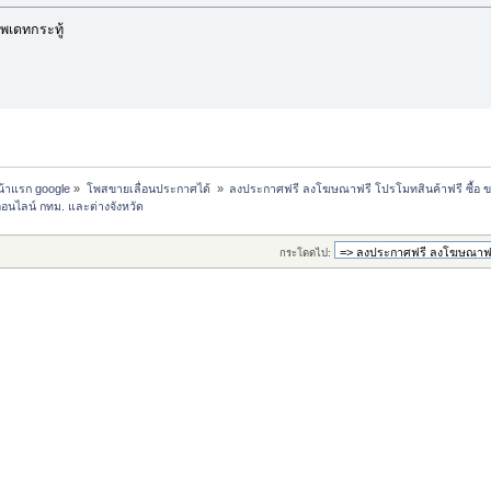
พเดทกระทู้
หน้าแรก google
»
โพสขายเลื่อนประกาศได้ 
»
ลงประกาศฟรี ลงโฆษณาฟรี โปรโมทสินค้าฟรี ซื้อ ข
ออนไลน์ กทม. และต่างจังหวัด
กระโดดไป: