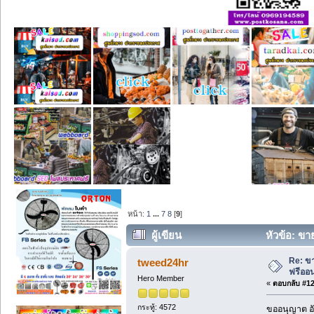
หน้า:
1
...
7
8
[
9
]
ผู้เขียน
หัวข้อ: ขา
ครั้ง)
Re: ขา
tweed24hr
ฟรีออน
Hero Member
«
ตอบกลับ #120
กระทู้: 4572
ขออนุญาต อั