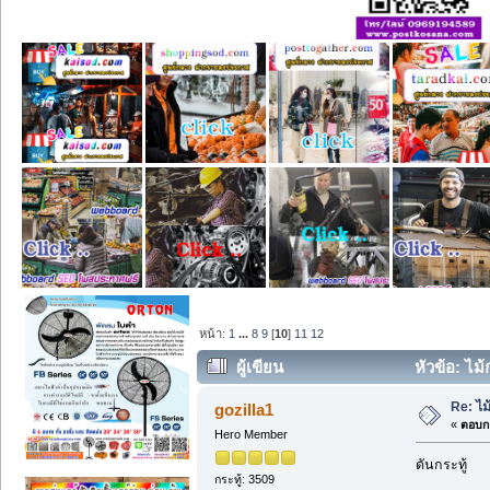
หน้า:
1
...
8
9
[
10
]
11
12
ผู้เขียน
หัวข้อ: ไม
Re: ไม
gozilla1
«
ตอบกล
Hero Member
ดันกระทู้
กระทู้: 3509