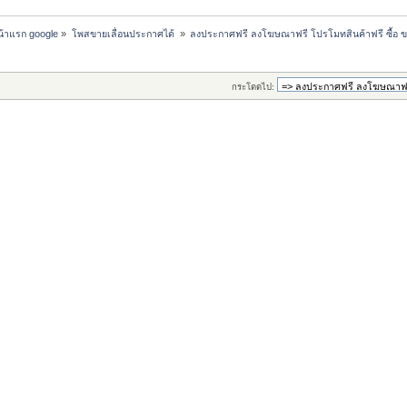
หน้าแรก google
»
โพสขายเลื่อนประกาศได้ 
»
ลงประกาศฟรี ลงโฆษณาฟรี โปรโมทสินค้าฟรี ซื้อ ข
กระโดดไป: