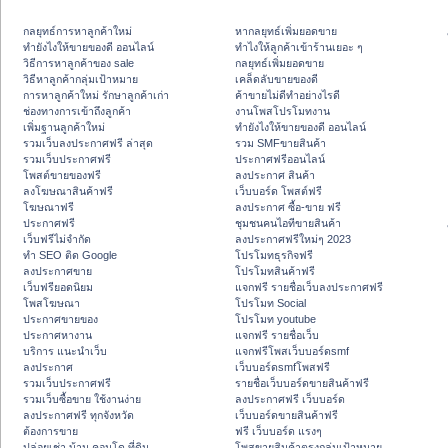
กลยุทธ์การหาลูกค้าใหม่
หากลยุทธ์เพิ่มยอดขาย
ทํายังไงให้ขายของดี ออนไลน์
ทําไงให้ลูกค้าเข้าร้านเยอะ ๆ
วิธีการหาลูกค้าของ sale
กลยุทธ์เพิ่มยอดขาย
วิธีหาลูกค้ากลุ่มเป้าหมาย
เคล็ดลับขายของดี
การหาลูกค้าใหม่ รักษาลูกค้าเก่า
ค้าขายไม่ดีทำอย่างไรดี
ช่องทางการเข้าถึงลูกค้า
งานโพสโปรโมทงาน
เพิ่มฐานลูกค้าใหม่
ทํายังไงให้ขายของดี ออนไลน์
รวมเว็บลงประกาศฟรี ล่าสุด
รวม SMFขายสินค้า
รวมเว็บประกาศฟรี
ประกาศฟรีออนไลน์
โพสต์ขายของฟรี
ลงประกาศ สินค้า
ลงโฆษณาสินค้าฟรี
เว็บบอร์ด โพสต์ฟรี
โฆษณาฟรี
ลงประกาศ ซื้อ-ขาย ฟรี
ประกาศฟรี
ชุมชนคนไอทีขายสินค้า
เว็บฟรีไม่จำกัด
ลงประกาศฟรีใหม่ๆ 2023
ทำ SEO ติด Google
โปรโมทธุรกิจฟรี
ลงประกาศขาย
โปรโมทสินค้าฟรี
เว็บฟรียอดนิยม
แจกฟรี รายชื่อเว็บลงประกาศฟรี
โพสโฆษณา
โปรโมท Social
ประกาศขายของ
โปรโมท youtube
ประกาศหางาน
แจกฟรี รายชื่อเว็บ
บริการ แนะนำเว็บ
แจกฟรีโพสเว็บบอร์ดsmf
ลงประกาศ
เว็บบอร์ดsmfโพสฟรี
รวมเว็บประกาศฟรี
รายชื่อเว็บบอร์ดขายสินค้าฟรี
รวมเว็บซื้อขาย ใช้งานง่าย
ลงประกาศฟรี เว็บบอร์ด
ลงประกาศฟรี ทุกจังหวัด
เว็บบอร์ดขายสินค้าฟรี
ต้องการขาย
ฟรี เว็บบอร์ด แรงๆ
ปล่อยเช่า บ้าน คอนโด ที่ดิน
โพสขายสินค้าตรงกลุ่มเป้าหมาย