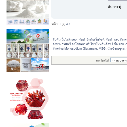
ดันกระทู้
หน้า:
1
[
2
]
3
4
รับดันเว็บไซต์ seo,  รับทำอันดับเว็บไซต์, รับทำ seo ติด
ลงประกาศฟรี ลงโฆษณาฟรี โปรโมทสินค้าฟรี ซื้อ ขาย เช
จำหน่าย Monosodium Glutamate, MSG, นำเข้าผงชูรส, ส
กระโดดไป: