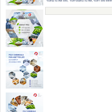
รับดันเว็บไซต์ seo,  รับทำอันดับเว็บไซต์, รับทำ seo ติด