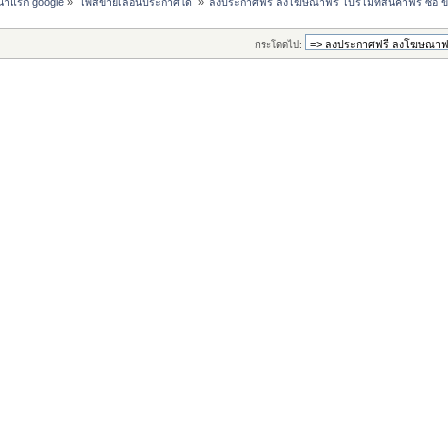
หน้าแรก google
»
โพสขายเลื่อนประกาศได้ 
»
ลงประกาศฟรี ลงโฆษณาฟรี โปรโมทสินค้าฟรี ซื้อ ข
กระโดดไป: