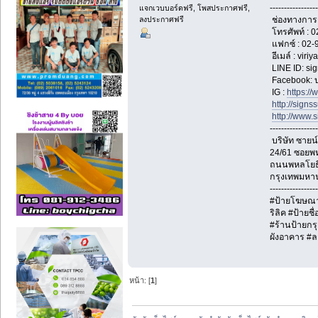
-----------------
แจกเวบบอร์ดฟรี, โพสประกาศฟรี,
ลงประกาศฟรี
ช่องทางการต
โทรศัพท์ : 
แฟกซ์ : 02-
อีเมล์ : vir
LINE ID: sig
Facebook: บ
IG :
https:/
http://signs
http://www.s
-----------------
บริษัท ซายน์
24/61 ซอยพห
ถนนพหลโยธ
กรุงเทพมหา
-----------------
#ป้ายโฆษณา 
ริลิค #ป้ายช
#ร้านป้ายกร
ผังอาคาร #ลา
หน้า: [
1
]