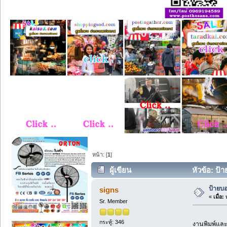
หน้า: [
1
]
ผู้เขียน
หัวข้อ: ป้า
ป้ายบอ
signs
«
เมื่อ:
พ
Sr. Member
กระทู้: 346
งานพิมพ์และ