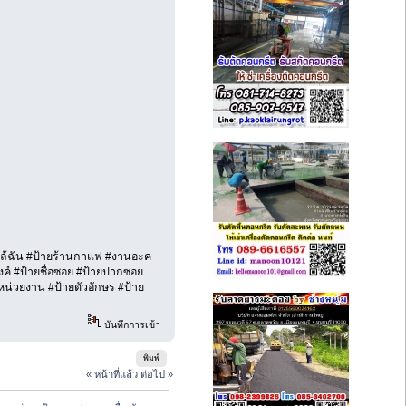
ใกล้ฉัน #ป้ายร้านกาแฟ #งานอะค
้งค์ #ป้ายชื่อซอย #ป้ายปากซอย
หน่วยงาน #ป้ายตัวอักษร #ป้าย
บันทึกการเข้า
พิมพ์
« หน้าที่แล้ว
ต่อไป »