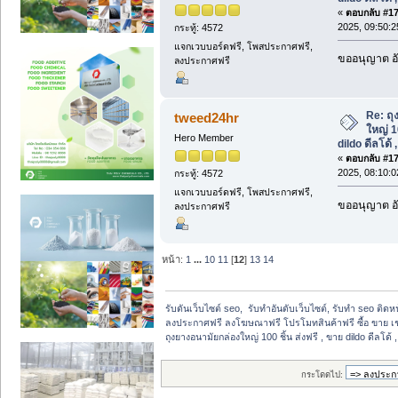
«
ตอบกลับ #178
2025, 09:50:
กระทู้: 4572
แจกเวบบอร์ดฟรี, โพสประกาศฟรี,
ขออนุญาต อั
ลงประกาศฟรี
Re: ถุ
tweed24hr
ใหญ่ 10
Hero Member
dildo ดีลโด้ 
«
ตอบกลับ #179
2025, 08:10:
กระทู้: 4572
แจกเวบบอร์ดฟรี, โพสประกาศฟรี,
ขออนุญาต อั
ลงประกาศฟรี
หน้า:
1
...
10
11
[
12
]
13
14
รับดันเว็บไซต์ seo,  รับทำอันดับเว็บไซต์, รับทำ seo ติด
ลงประกาศฟรี ลงโฆษณาฟรี โปรโมทสินค้าฟรี ซื้อ ขาย เช
ถุงยางอนามัยกล่องใหญ่ 100 ชิ้น ส่งฟรี , ขาย dildo ดีลโด้ ,
กระโดดไป: