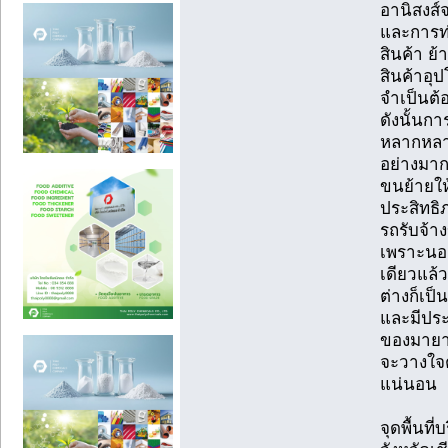
อานิสงส์
และการท่
สินค้า ย้
สินค้าอุ
จำเป็นต้
ดังนั้นกา
หลากหลา
อย่างมาก
ขนย้ายให้
ประสิทธิภ
รถรับจ้า
เพราะนอ
เดียวแล้ว
ต่างก็เป็
และมีประ
ของมายาว
จะวางใจต
แน่นอน
จุดพื้นท