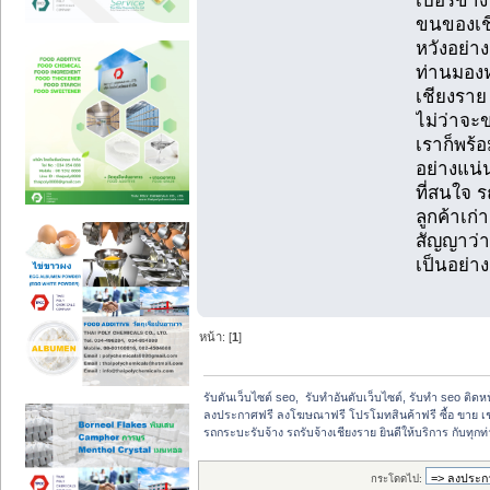
เบอร์ข้าง
ขนของเชีย
หวังอย่า
ท่านมองห
เชียงราย
ไม่ว่าจะ
เราก็พร้
อย่างแน่
ที่สนใจ ร
ลูกค้าเก่
สัญญาว่า
เป็นอย่าง
หน้า: [
1
]
รับดันเว็บไซต์ seo,  รับทำอันดับเว็บไซต์, รับทำ seo ติด
ลงประกาศฟรี ลงโฆษณาฟรี โปรโมทสินค้าฟรี ซื้อ ขาย เช
รถกระบะรับจ้าง รถรับจ้างเชียงราย ยินดีให้บริการ กับทุกท
กระโดดไป: