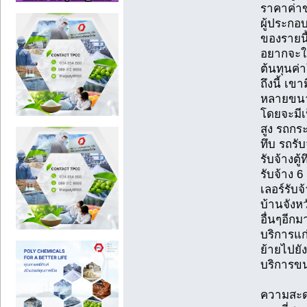
ราคาค่าข
ผู้ประกอบ
ของรายนี
อยากจะให
ต้นทุนค่า
ถึงนี้ เ
หลายขนาด
โดยจะมีเ
สูง รถกระ
ทึบ รถรับ
รับจ้างตู้
รับจ้าง 6
เลอร์รับจ
บ้านจังห
อื่นๆอีกม
บริการแก
ย้ายไปยัง
บริการขน
ความสะด