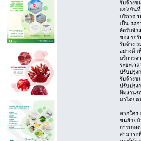
รับจ้างข
แข่งขันท
บริการ ร
เป็น รถก
ล้อรับจ้า
ของ รถรั
รับจ้าง ร
อย่างดี เพ
บริการจา
ระยะเวลา
ปรับปรุง
รับจ้างข
ปรับปรุงก
ทีมงานรถร
มาโดยต
หากใคร ท
ขนย้ายบ้
การเกษตร
สามารถที่