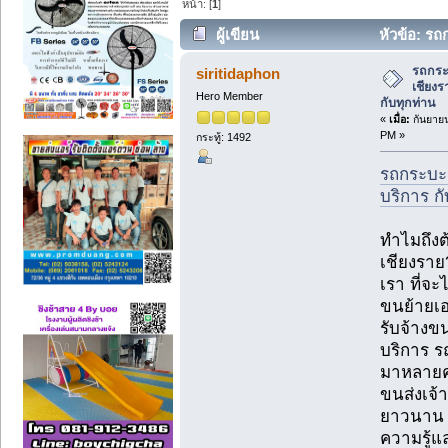
หน้า: [
1
]
ผู้เขียน
หัวข้อ: รถก
บริการ กับทุกท่าน (อ่าน 10784 ครั้ง)
รถกระบ
siritidaphon
เชียงร
Hero Member
กับทุกท่าน
«
เมื่อ:
กันยายน
PM »
กระทู้: 1492
รถกระบะรั
บริการ กั
ทำไมถึงต
เชียงราย
เรา ที่จะ
ขนย้ายเอง
รับจ้างข
บริการ ร
มาหลายคร
ขนส่งเจ้า
ยาวนาน บ
ความรู้แ