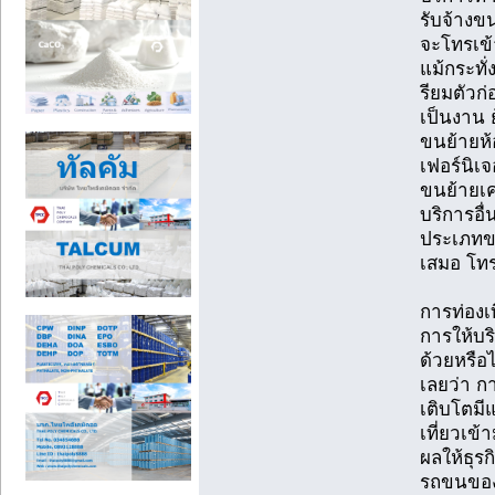
รับจ้างข
จะโทรเข
แม้กระท
รียมตัวก
เป็นงาน 
ขนย้ายห้
เฟอร์นิเ
ขนย้ายเค
บริการอื่
ประเภทข
เสมอ โทร
การท่องเ
การให้บร
ด้วยหรือไ
เลยว่า กา
เติบโตมีแ
เที่ยวเข้
ผลให้ธุร
รถขนของจ