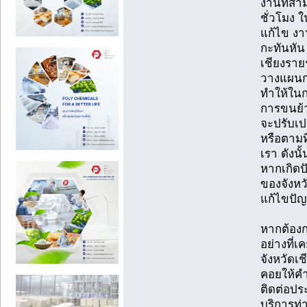
งานที่สา
ชั่วโมง 
แก้ไข งาน
กะทันหัน
เชียงราย
วางแผนก
ทำให้ในก
การขนย้า
จะปรับเป
หรือตามที
เรา ดังนั
หากเกิดป
ของจังหวั
แก้ไขปัญ
หากต้อง
อย่างที่เ
จังหวัดเช
คอยให้ค
ติดต่อปร
บริการท่