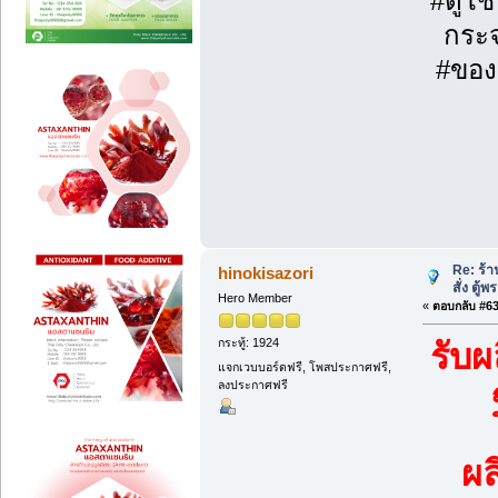
#ตู้โ
กระจ
#ของข
Re: ร้
hinokisazori
สั่ง ตู้
Hero Member
«
ตอบกลับ #63 
กระทู้: 1924
รับผ
แจกเวบบอร์ดฟรี, โพสประกาศฟรี,
ลงประกาศฟรี
ผ