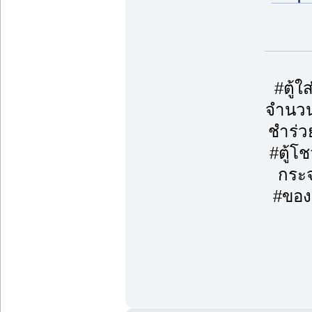
#ตู้
จำนวน
ชำร่ว
#ตู้โ
กระจ
#ของข