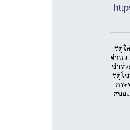
htt
#ตู้
จำนวน
ชำร่ว
#ตู้โ
กระจ
#ของข