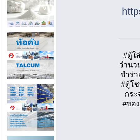
htt
#ตู้
จำนวน
ชำร่ว
#ตู้โ
กระจ
#ของข