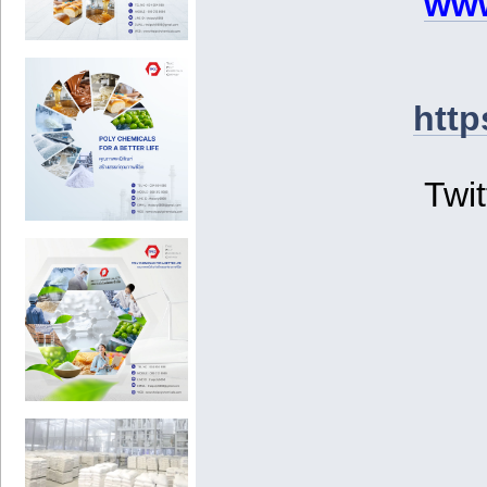
www
http
Twit