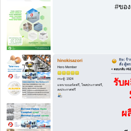
#ของข
Re: ร้
hinokisazori
สั่ง ตู้
Hero Member
«
ตอบกลับ #62 
กระทู้: 1924
รับผ
แจกเวบบอร์ดฟรี, โพสประกาศฟรี,
ลงประกาศฟรี
ผ