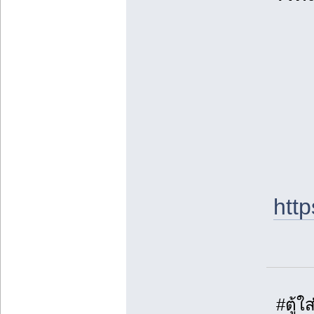
htt
#ตู้