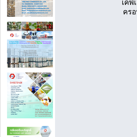
เคพี
ครอบ