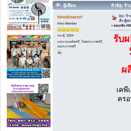
ผู้เขียน
หัวข้อ: ร้
412312 ครั้ง)
Re: ร้
hinokisazori
สั่ง ตู้
Hero Member
«
ตอบกลับ #60 
กระทู้: 1924
รับผ
แจกเวบบอร์ดฟรี, โพสประกาศฟรี,
ลงประกาศฟรี
ผ
เคพี
ครอบ