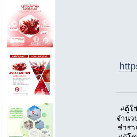
htt
#ตู้
จำนวน
ชำร่ว