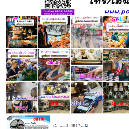
หน้า:
1
...
3
4
[
5
]
6
7
...
32