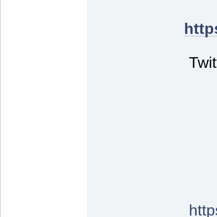
http
Twit
htt