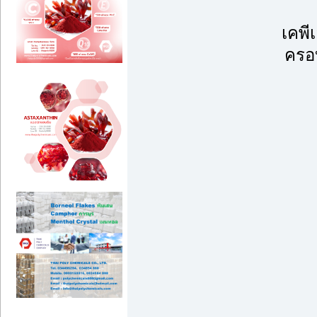
เคพี
ครอบ