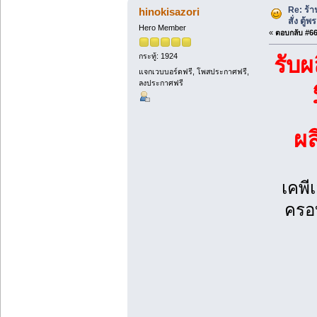
Re: ร้
hinokisazori
สั่ง ตู้
Hero Member
«
ตอบกลับ #66 
กระทู้: 1924
รับผ
แจกเวบบอร์ดฟรี, โพสประกาศฟรี,
ลงประกาศฟรี
ผ
เคพี
ครอบ