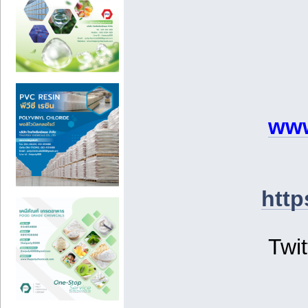
www
http
Twit