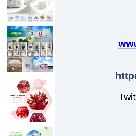
www
http
Twit