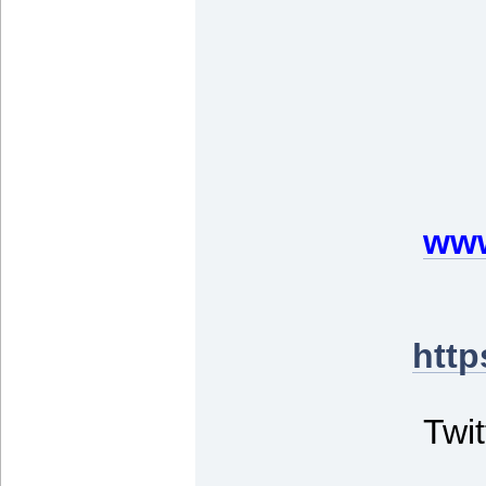
www
http
Twit