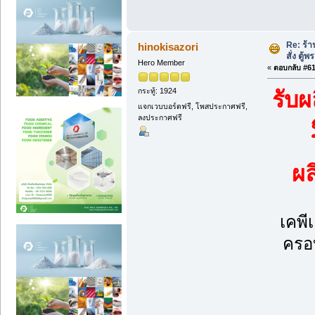
Re: ร้
hinokisazori
สั่ง ตู้
Hero Member
«
ตอบกลับ #61 
กระทู้: 1924
รับผ
แจกเวบบอร์ดฟรี, โพสประกาศฟรี,
ลงประกาศฟรี
ผ
เคพี
ครอบ