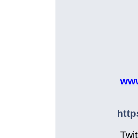
www
http
Twit