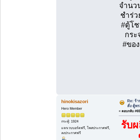
จำนวน
ชำร่ว
#ตู้โ
กระจ
#ของข
Re: ร้
hinokisazori
สั่ง ตู้
Hero Member
«
ตอบกลับ #65 
กระทู้: 1924
รับผ
แจกเวบบอร์ดฟรี, โพสประกาศฟรี,
ลงประกาศฟรี