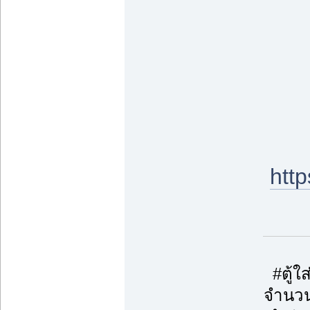
htt
#ตู้
จำนวน