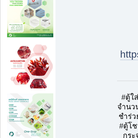
htt
#ตู้
จำนวน
ชำร่ว
#ตู้โ
กระจ