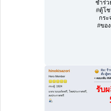
ชำร่ว
#ตู้โ
กระจ
#ของข
Re: ร้
hinokisazori
สั่ง ตู้
Hero Member
«
ตอบกลับ #64 
กระทู้: 1924
รับผ
แจกเวบบอร์ดฟรี, โพสประกาศฟรี,
ลงประกาศฟรี