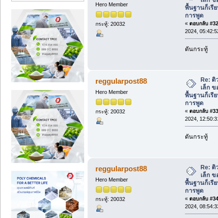
Hero Member
พื้นฐานก็เรี
การพูด
«
ตอบกลับ #32 
กระทู้: 20032
2024, 05:42:
ดันกระทู้
Re: ติ
reggularpost88
เล็ก ข
Hero Member
พื้นฐานก็เรี
การพูด
«
ตอบกลับ #33 
กระทู้: 20032
2024, 12:50:
ดันกระทู้
Re: ติ
reggularpost88
เล็ก ข
Hero Member
พื้นฐานก็เรี
การพูด
«
ตอบกลับ #34 
กระทู้: 20032
2024, 08:54: