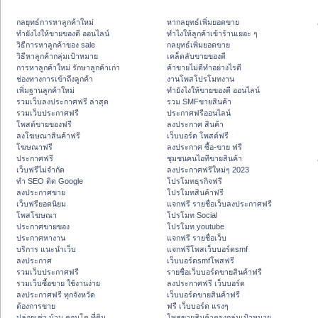
กลยุทธ์การหาลูกค้าใหม่
หากลยุทธ์เพิ่มยอดขาย
ทํายังไงให้ขายของดี ออนไลน์
ทําไงให้ลูกค้าเข้าร้านเยอะ ๆ
วิธีการหาลูกค้าของ sale
กลยุทธ์เพิ่มยอดขาย
วิธีหาลูกค้ากลุ่มเป้าหมาย
เคล็ดลับขายของดี
การหาลูกค้าใหม่ รักษาลูกค้าเก่า
ค้าขายไม่ดีทำอย่างไรดี
ช่องทางการเข้าถึงลูกค้า
งานโพสโปรโมทงาน
เพิ่มฐานลูกค้าใหม่
ทํายังไงให้ขายของดี ออนไลน์
รวมเว็บลงประกาศฟรี ล่าสุด
รวม SMFขายสินค้า
รวมเว็บประกาศฟรี
ประกาศฟรีออนไลน์
โพสต์ขายของฟรี
ลงประกาศ สินค้า
ลงโฆษณาสินค้าฟรี
เว็บบอร์ด โพสต์ฟรี
โฆษณาฟรี
ลงประกาศ ซื้อ-ขาย ฟรี
ประกาศฟรี
ชุมชนคนไอทีขายสินค้า
เว็บฟรีไม่จำกัด
ลงประกาศฟรีใหม่ๆ 2023
ทำ SEO ติด Google
โปรโมทธุรกิจฟรี
ลงประกาศขาย
โปรโมทสินค้าฟรี
เว็บฟรียอดนิยม
แจกฟรี รายชื่อเว็บลงประกาศฟรี
โพสโฆษณา
โปรโมท Social
ประกาศขายของ
โปรโมท youtube
ประกาศหางาน
แจกฟรี รายชื่อเว็บ
บริการ แนะนำเว็บ
แจกฟรีโพสเว็บบอร์ดsmf
ลงประกาศ
เว็บบอร์ดsmfโพสฟรี
รวมเว็บประกาศฟรี
รายชื่อเว็บบอร์ดขายสินค้าฟรี
รวมเว็บซื้อขาย ใช้งานง่าย
ลงประกาศฟรี เว็บบอร์ด
ลงประกาศฟรี ทุกจังหวัด
เว็บบอร์ดขายสินค้าฟรี
ต้องการขาย
ฟรี เว็บบอร์ด แรงๆ
ปล่อยเช่า บ้าน คอนโด ที่ดิน
โพสขายสินค้าตรงกลุ่มเป้าหมาย