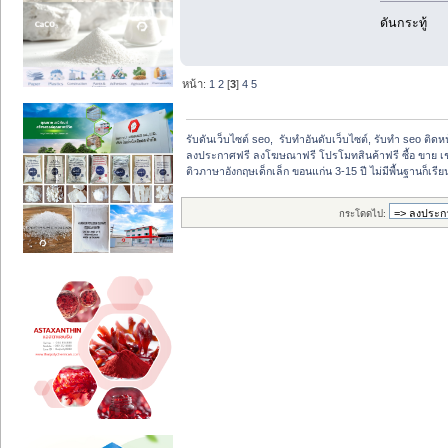
ดันกระทู้
หน้า:
1
2
[
3
]
4
5
รับดันเว็บไซต์ seo,  รับทำอันดับเว็บไซต์, รับทำ seo ติด
ลงประกาศฟรี ลงโฆษณาฟรี โปรโมทสินค้าฟรี ซื้อ ขาย เช
ติวภาษาอังกฤษเด็กเล็ก ขอนแก่น 3-15 ปี ไม่มีพื้นฐานก็เรี
กระโดดไป: