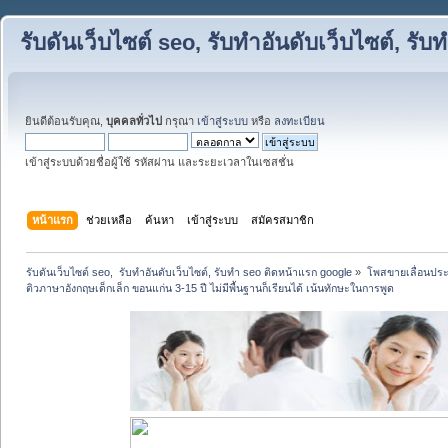
รับดันเว็บไซต์ seo, รับทำอันดับเว็บไซต์, ร
ยินดีต้อนรับคุณ,
บุคคลทั่วไป
กรุณา
เข้าสู่ระบบ
หรือ
ลงทะเบียน
เข้าสู่ระบบด้วยชื่อผู้ใช้ รหัสผ่าน และระยะเวลาในเซสชั่น
หน้าแรก
ช่วยเหลือ
ค้นหา
เข้าสู่ระบบ
สมัครสมาชิก
รับดันเว็บไซต์ seo,  รับทำอันดับเว็บไซต์, รับทำ seo ติดหน้าแรก google
»
โพสขายเลื่อนประ
ติวภาษาอังกฤษเด็กเล็ก ขอนแก่น 3-15 ปี ไม่มีพื้นฐานก็เรียนได้ เน้นทักษะในการพูด