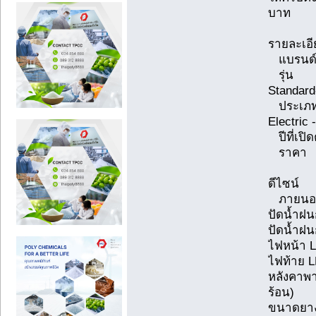
บาท
รายละเอีย
แบรน
รุ่น 
Standard
ประเภท
Electric 
ปีที่เ
ราคา 
ดีไซน์
ภายนอ
ปัดน้ำฝน
ปัดน้ำฝน
ไฟหน้า L
ไฟท้าย L
หลังคาพา
ร้อน)
ขนาดยางห