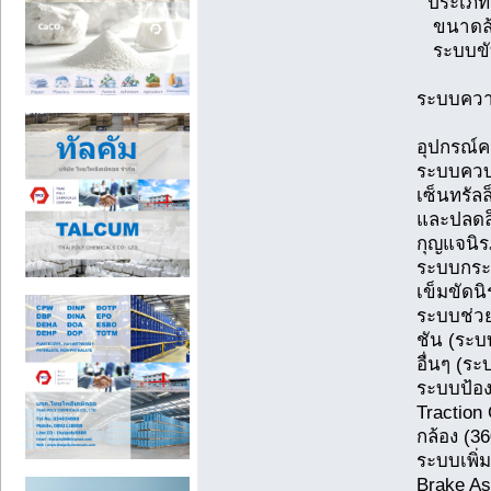
ประเภท
ขนาดล้อ
ระบบขับ
ระบบควา
อุปกรณ์
ระบบควบค
เซ็นทรัล
และปลดล็
กุญแจนิร
ระบบกระ
เข็มขัดนิ
ระบบช่
ชัน (ระ
อื่นๆ (ร
ระบบป้อง
Traction
กล้อง (3
ระบบเพิ่
Brake As