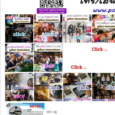
หน้า: [
1
]