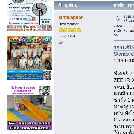
ผู้เขียน
หัวข้อ: รถ
Standard-ปี 2024 (อ่าน 6763 ครั้ง)
รถยนต์
siritidaphon
อร์ Ze
Hero Member
2024
«
เมื่อ:
กันยายน
PM »
กระทู้: 1494
รถยนต์ไฟ
Standard
1,199,0
ซีเคอร์ 
ZEEKR X 
ระบบขับเค
แรงม้า แ
ชาร์จ 1 ค
มาตรฐาน
ครัน ทั้
Glassroo
ระบบความ
ให้ครบตั้