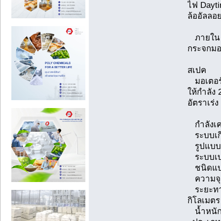
ไฟ Dayti
ล้ออัลลอย
ภายใน
กระจกมอง
สเปค
มอเตอร
ให้กำลัง
อัตราเร่ง
กำลังเคร
ระบบเก
รูปแบบเ
ระบบ
ชนิดแ
ความจ
ระยะทาง
กิโลเมต
น้ำหน