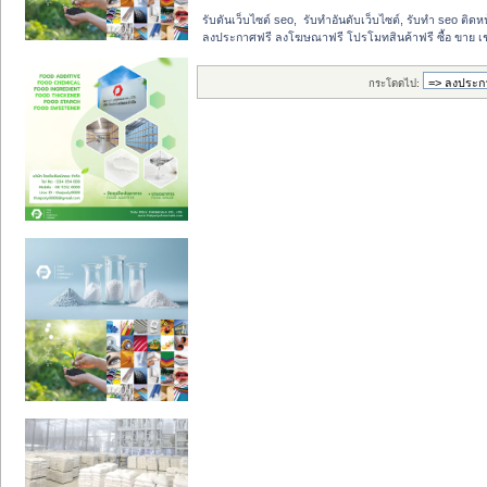
รับดันเว็บไซต์ seo,  รับทำอันดับเว็บไซต์, รับทำ seo ติด
ลงประกาศฟรี ลงโฆษณาฟรี โปรโมทสินค้าฟรี ซื้อ ขาย เช
กระโดดไป: