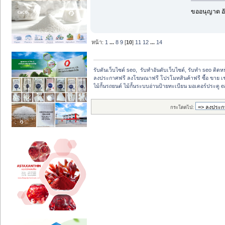
ขออนุญาต อั
หน้า:
1
...
8
9
[
10
]
11
12
...
14
รับดันเว็บไซต์ seo,  รับทำอันดับเว็บไซต์, รับทำ seo ติด
ลงประกาศฟรี ลงโฆษณาฟรี โปรโมทสินค้าฟรี ซื้อ ขาย เช
ไม้กั้นรถยนต์ ไม้กั้นระบบอ่านป้ายทะเบียน มอเตอร์ประตู 
กระโดดไป: