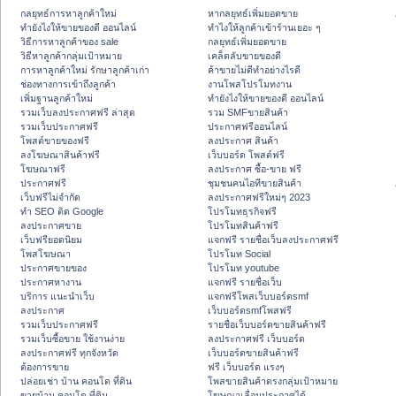
กลยุทธ์การหาลูกค้าใหม่
หากลยุทธ์เพิ่มยอดขาย
ทํายังไงให้ขายของดี ออนไลน์
ทําไงให้ลูกค้าเข้าร้านเยอะ ๆ
วิธีการหาลูกค้าของ sale
กลยุทธ์เพิ่มยอดขาย
วิธีหาลูกค้ากลุ่มเป้าหมาย
เคล็ดลับขายของดี
การหาลูกค้าใหม่ รักษาลูกค้าเก่า
ค้าขายไม่ดีทำอย่างไรดี
ช่องทางการเข้าถึงลูกค้า
งานโพสโปรโมทงาน
เพิ่มฐานลูกค้าใหม่
ทํายังไงให้ขายของดี ออนไลน์
รวมเว็บลงประกาศฟรี ล่าสุด
รวม SMFขายสินค้า
รวมเว็บประกาศฟรี
ประกาศฟรีออนไลน์
โพสต์ขายของฟรี
ลงประกาศ สินค้า
ลงโฆษณาสินค้าฟรี
เว็บบอร์ด โพสต์ฟรี
โฆษณาฟรี
ลงประกาศ ซื้อ-ขาย ฟรี
ประกาศฟรี
ชุมชนคนไอทีขายสินค้า
เว็บฟรีไม่จำกัด
ลงประกาศฟรีใหม่ๆ 2023
ทำ SEO ติด Google
โปรโมทธุรกิจฟรี
ลงประกาศขาย
โปรโมทสินค้าฟรี
เว็บฟรียอดนิยม
แจกฟรี รายชื่อเว็บลงประกาศฟรี
โพสโฆษณา
โปรโมท Social
ประกาศขายของ
โปรโมท youtube
ประกาศหางาน
แจกฟรี รายชื่อเว็บ
บริการ แนะนำเว็บ
แจกฟรีโพสเว็บบอร์ดsmf
ลงประกาศ
เว็บบอร์ดsmfโพสฟรี
รวมเว็บประกาศฟรี
รายชื่อเว็บบอร์ดขายสินค้าฟรี
รวมเว็บซื้อขาย ใช้งานง่าย
ลงประกาศฟรี เว็บบอร์ด
ลงประกาศฟรี ทุกจังหวัด
เว็บบอร์ดขายสินค้าฟรี
ต้องการขาย
ฟรี เว็บบอร์ด แรงๆ
ปล่อยเช่า บ้าน คอนโด ที่ดิน
โพสขายสินค้าตรงกลุ่มเป้าหมาย
ขายบ้าน คอนโด ที่ดิน
โฆษณาเลื่อนประกาศได้