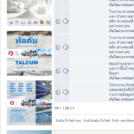
เริ่มโดย
siritidap
โรงงาน พาเลทพ
และ จำหน่ายพ
สติก พาเลทเหล็
หลากหลายข
เริ่มโดย
pornchai
โรงงาน พาเลทพ
และ จำหน่ายพ
สติก พาเลทเหล็
หลากหลายข
เริ่มโดย
pornchai
ซ่อมบำรุงอาคาร
บอกว่าปั๊มน้ำข
ปัญหา
เริ่มโดย
siritidap
โปรแกรม Docto
แพลตฟอร์มที่เป
รวบรวมข้อมูลเก
เริ่มโดย
siritidap
หน้า:
1
[
2
]
3
4
รับดันเว็บไซต์ seo,  รับทำอันดับเว็บไซต์, รับทำ seo ติด