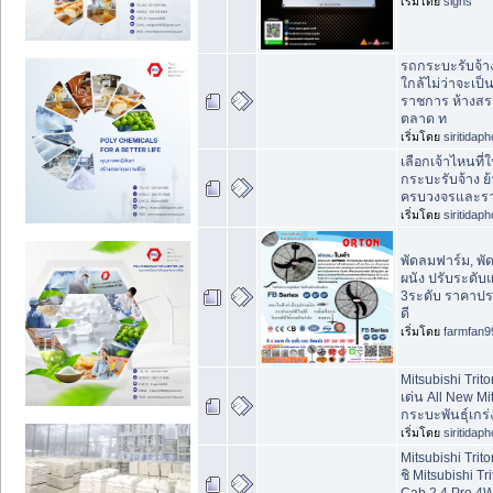
เริ่มโดย
signs
รถกระบะรับจ้างน
ใกล้ไม่ว่าจะเป
ราชการ ห้างสร
ตลาด ท
เริ่มโดย
siritidap
เลือกเจ้าไหนที่
กระบะรับจ้าง ย
ครบวงจรและรา
เริ่มโดย
siritidap
พัดลมฟาร์ม, พั
ผนัง ปรับระดับ
3ระดับ ราคาปร
ดี
เริ่มโดย
farmfan9
Mitsubishi Trito
เด่น All New Mi
กระบะพันธุ์เกร่
เริ่มโดย
siritidap
Mitsubishi Trito
ชิ Mitsubishi Tr
Cab 2.4 Pro 4W