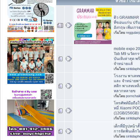
หัวข้อ
/
เริ่มโ
ติว GRAMMAR 
ที่ขอนแก่น ปรั
อังกฤษ เพิ่มเกร
เริ่มโดย
reggular
mobile expo 2
Tab M9 นวัตก
บันเทิงล่าสุด พ
จำหน่ายแล้
เริ่มโดย
siritidap
โรงงาน พาเลทพ
และ จำหน่ายพ
สติก พาเลทเหล็
หลากหลายข
เริ่มโดย
pornchai
โทรศัพท์มือถือใ
หมี่ Xiaomi PO
(12GB/256GB)
เริ่มโดย
siritidap
เด็กที่มีรูปหน้าส
การจัดฟันเด็กได
เริ่มโดย
siritidap