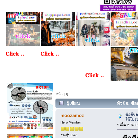
หน้า: [
1
]
ผู้เขียน
หัวข้อ: ข้อ
ข้อดีขอ
moozamoz
ให้โปร่
Hero Member
«
เมื่อ:
พฤษภาค
กระทู้: 1678