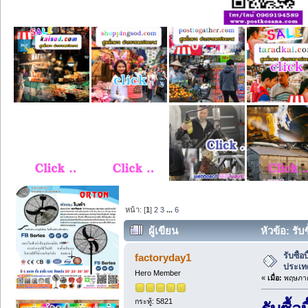
หน้า: [
1
]
2
3
...
6
ผู้เขียน
หัวข้อ: รับ
รับซื้อ
factoryday1
ประเท
Hero Member
«
เมื่อ:
พฤษภาค
กระทู้: 5821