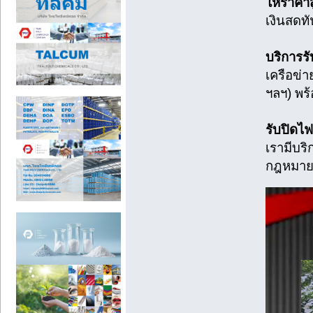
ให้ราคา
เงินสดทั
บริการรั
เครือข่
ฯลฯ) พร
รับปิดไฟ
เรามีบริ
กฎหมา