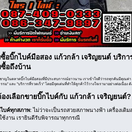
บซื้อบิ๊กไบค์มือสอง แก้วกล้า เจริญยนต์ บริก
ซื้อถึงบ้าน
่ยวชาญในตลาดบิ๊กไบค์มือสองที่มีประสบการณ์ยาวนาน เราเข้าใจดีว่ารถทุกคันมีคุณค่า 
รรม" และ "บริการที่รวดเร็ว" โดยมีจุดเด่นที่ทำให้ลูกค้าไว้วางใจเรามาอย่างต่อเนื่อง ดังน
องเลือกขายบิ๊กไบค์กับ แก้วกล้า เจริญยนต์?
ิ๊กไบค์ทุกสภาพ
: ไม่ว่าจะเป็นรถสวยสภาพนางฟ้า เครื่องเดิมสน
ช้งาน เรายินดีรับพิจารณาทุกกรณี