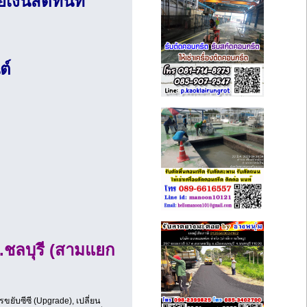
ายเงินสดทันที
ต์
.ชลบุรี (สามแยก
ับซีซี (Upgrade), เปลี่ยน