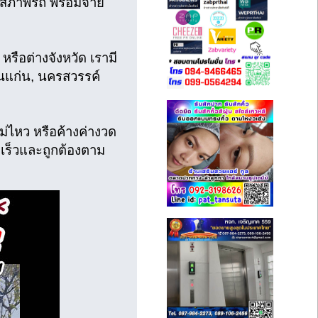
สภาพรถ พร้อมจ่าย
หรือต่างจังหวัด เรามี
อนแก่น, นครสวรรค์
ไม่ไหว หรือค้างค่างวด
ดเร็วและถูกต้องตาม