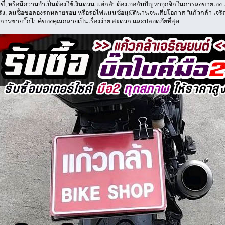
ขี่, หรือมีความจำเป็นต้องใช้เงินด่วน แต่กลับต้องเจอกับปัญหาจุกจิกในการลงขายเอง
จริง, คนซื้อขอลองรถหลายรอบ หรือรอไฟแนนซ์อนุมัตินานจนเสียโอกาส "แก้วกล้า เจริญย
ห้การขายบิ๊กไบค์ของคุณกลายเป็นเรื่องง่าย สะดวก และปลอดภัยที่สุด