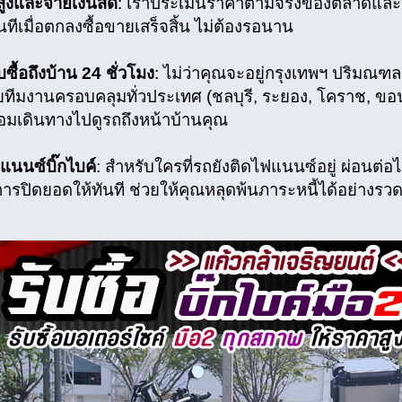
สูงและจ่ายเงินสด
: เราประเมินราคาตามจริงของตลาดและ
นทีเมื่อตกลงซื้อขายเสร็จสิ้น ไม่ต้องรอนาน
บซื้อถึงบ้าน 24 ชั่วโมง
: ไม่ว่าคุณจะอยู่กรุงเทพฯ ปริมณฑล 
ายทีมงานครอบคลุมทั่วประเทศ (ชลบุรี, ระยอง, โคราช, ข
้อมเดินทางไปดูรถถึงหน้าบ้านคุณ
แนนซ์บิ๊กไบค์
: สำหรับใครที่รถยังติดไฟแนนซ์อยู่ ผ่อนต่อ
การปิดยอดให้ทันที ช่วยให้คุณหลุดพ้นภาระหนี้ได้อย่างรว
ย