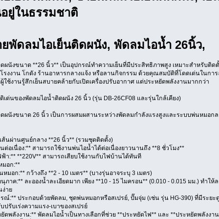
นอยู่ในธรรมชาติ
ยพัดลมไอเย็นติดผนัง, พัดลมไอน้ำ 26นิ้ว,
ดผนังขนาด **26 นิ้ว** เป็นอุปกรณ์ทำความเย็นที่มีประสิทธิภาพสูง เหมาะสำหรับติดตั้
่น โรงงาน โกดัง ร้านอาหารกลางแจ้ง หรือลานกิจกรรม ด้วยคุณสมบัติที่โดดเด่นในการ
ผู้ใช้งานรู้สึกเย็นสบายคล้ายกับเปิดเครื่องปรับอากาศ แต่ประหยัดพลังงานมากกว่า
ิเด่นของพัดลมไอน้ำติดผนัง 26 นิ้ว (รุ่น DB-26CF08 และรุ่นใกล้เคียง)
ิดผนังขนาด 26 นิ้ว เป็นการผสมผสานระหว่างพัดลมกำลังแรงสูงและระบบพ่นหมอกละเอีย
ส้นผ่านศูนย์กลาง **26 นิ้ว** (รวมชุดติดตั้ง)
ต่อเนื่อง:** สามารถใช้งานพ่นไอน้ำได้ต่อเนื่องยาวนานถึง **8 ชั่วโมง**
ฟฟ้า:** **220V** สามารถเสียบใช้งานกับไฟบ้านได้ทันที
หมอก:**
มอก:** กว้างถึง **2 - 10 เมตร** (บางรุ่นอาจระบุ 3 เมตร)
ภาค:** ละอองน้ำละเอียดมาก เพียง **10 - 15 ไมครอน** (0.010 - 0.015 มม.) ทำให้ล
นง่าย
ณ์:** ประกอบด้วยพัดลม, ชุดพ่นหมอกหรือสเปรย์, ปั๊มจุ่ม (เช่น รุ่น HG-390) ที่มีระยะด
บปรับเร่งความแรง-เบาของสเปรย์
ยัดพลังงาน:** พัดลมไอน้ำเป็นทางเลือกที่ช่วย **ประหยัดไฟ** และ **ประหยัดพลังงาน*