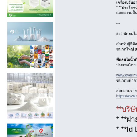
เครื่องปรับอา
* **ประโยชน์
และความชื้น
---
### พัดลมไอน
สำหรับผู้ที่
ขนาดใหญ่ (เ
พัดลมไอน้ำติ
ประเทศไทย ด
www.overint
ขนาดหน้ากว
สอบถามรายละเ
https://www.
**บริษ
* **ฝ่
* **Id