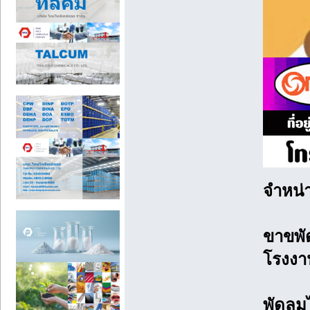
จำหน่า
ขาขพั
โรงงาน
พัดลมไ