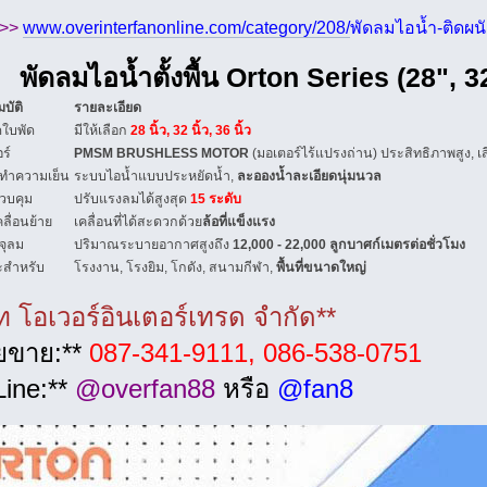
ม >>
www.overinterfanonline.com/category/208/
พัดลมไอน้ำ-ติดผนั
พัดลมไอน้ำตั้งพื้น Orton Series (28", 3
บัติ
รายละเอียด
ใบพัด
มีให้เลือก
28 นิ้ว, 32 นิ้ว, 36 นิ้ว
ร์
PMSM BRUSHLESS MOTOR
(มอเตอร์ไร้แปรงถ่าน) ประสิทธิภาพสูง, เ
ทำความเย็น
ระบบไอน้ำแบบประหยัดน้ำ,
ละอองน้ำละเอียดนุ่มนวล
วบคุม
ปรับแรงลมได้สูงสุด
15 ระดับ
ลื่อนย้าย
เคลื่อนที่ได้สะดวกด้วย
ล้อที่แข็งแรง
จุลม
ปริมาณระบายอากาศสูงถึง
12,000 - 22,000 ลูกบาศก์เมตรต่อชั่วโมง
ะสำหรับ
โรงงาน, โรงยิม, โกดัง, สนามกีฬา,
พื้นที่ขนาดใหญ่
ัท โอเวอร์อินเตอร์เทรด จำกัด**
ายขาย:**
087-341-9111, 086-538-0751
 Line:**
@overfan88
หรือ
@fan8