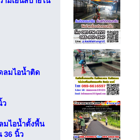
อความเย็นสบายใน
พัดลมไอน้ำติด
้ว
ลมไอน้ำตั้งพื้น
 36 นิ้ว