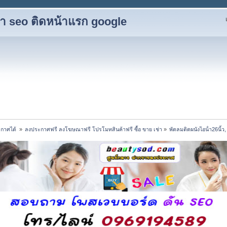
ับทำ seo ติดหน้าแรก google
กาศได้ 
»
ลงประกาศฟรี ลงโฆษณาฟรี โปรโมทสินค้าฟรี ซื้อ ขาย เช่า
»
พัดลมติดผนังไอน้ํา26นิ้ว, 