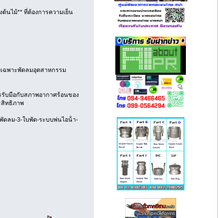
งต้นไม้** ที่ต้องการความเย็น
 โดยเฉพาะพัดลมอุตสาหกรรม
การรับมือกับสภาพอากาศร้อนของ
ะสิทธิภาพ
ง-พัดลม-3-ใบพัด-ระบบพ่นไอน้ํา-