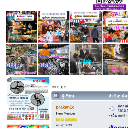
หน้า: [
1
]
2
3
...
5
ผู้เขียน
หัวข้อ: พัดล
พัดลมต
prakan1c
ใช้ได้ 
Hero Member
«
เมื่อ:
พฤศจิกา
กระทู้: 3933