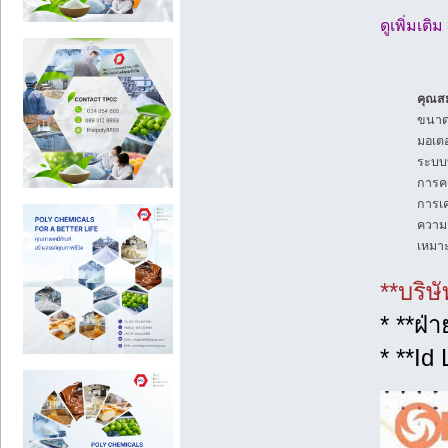
ดูเพิ่มเติ
คุณสม
ขนาด
มอเตอ
ระบบ
การค
การเค
ความ
เหมา
**บริษ
* **ฝ่
* **Id