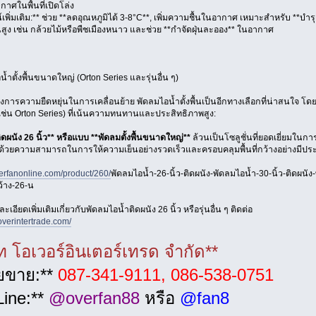
กาศในพื้นที่เปิดโล่ง
เพิ่มเติม:** ช่วย **ลดอุณหภูมิได้ 3-8°C**, เพิ่มความชื้นในอากาศ เหมาะสำหรับ **บำรุ
สูง เช่น กล้วยไม้หรือพืชเมืองหนาว และช่วย **กำจัดฝุ่นละออง** ในอากาศ
้ำตั้งพื้นขนาดใหญ่ (Orton Series และรุ่นอื่น ๆ)
ต้องการความยืดหยุ่นในการเคลื่อนย้าย พัดลมไอน้ำตั้งพื้นเป็นอีกทางเลือกที่น่าสนใจ
ช่น Orton Series) ที่เน้นความทนทานและประสิทธิภาพสูง:
ดผนัง 26 นิ้ว** หรือแบบ **พัดลมตั้งพื้นขนาดใหญ่**
ล้วนเป็นโซลูชั่นที่ยอดเยี่ยมใน
้วยความสามารถในการให้ความเย็นอย่างรวดเร็วและครอบคลุมพื้นที่กว้างอย่างมีปร
erfanonline.com/product/260/
พัดลมไอน้ำ-26-นิ้ว-ติดผนัง-พัดลมไอน้ำ-30-นิ้ว-ติดผนั
้าง-26-น
อียดเพิ่มเติมเกี่ยวกับพัดลมไอน้ำติดผนัง 26 นิ้ว หรือรุ่นอื่น ๆ ติดต่อ
overintertrade.com/
ัท โอเวอร์อินเตอร์เทรด จำกัด**
ายขาย:**
087-341-9111, 086-538-0751
 Line:**
@overfan88
หรือ
@fan8