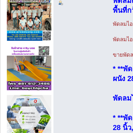
พัดลมต
พื้นที่ก
พัดลมไอน
พัดลมไอ
ขายพัดลม
* **พั
ผนัง 28
พัดลมไ
* **พั
28 นิ้ว