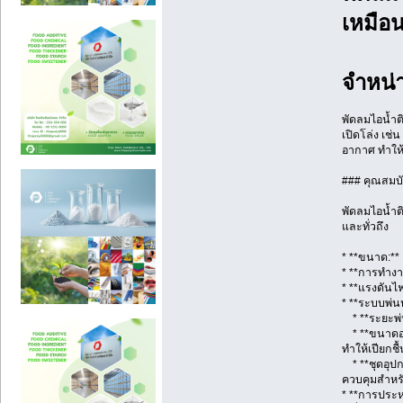
เหมือ
จำหน่า
พัดลมไอน้ำติ
เปิดโล่ง เช
อากาศ ทำให้
### คุณสมบัต
พัดลมไอน้ำต
และทั่วถึง
* **ขนาด:** เ
* **การทำงาน
* **แรงดันไ
* **ระบบพ่น
* **ระยะพ่นห
* **ขนาดอนุ
ทำให้เปียกชื้
* **ชุดอุปกร
ควบคุมสำหรั
* **การประห