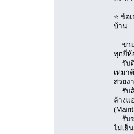
⭐ ข้อ
บ้าน
ขายแ
ทุกยี่ห
รับติด
เหมาต
สวยงา
รับล้
ล้างแ
(Main
รับซ่
ไม่เย็