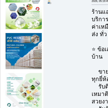
2026, 05:19:
ร้านแอ
บริกา
ค่าเห
ส่ง ทั
⭐ ข้อ
บ้าน
ขายแ
ทุกยี่ห
รับติด
เหมาต
สวยงา