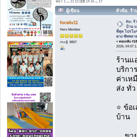
หน้า:
1
...
11
12
[
13
]
14
15
...
17
ผู้เขียน
หัวข้อ: ร้า
โปรโมชั่นแอร์บ้าน พรหมดวง ซัพพลาย. (อ
Re: ร้
foraliv11
บ้าน แ
Hero Member
ที่สุด โปรโม
ดวง ซัพพลาย
«
ตอบกลับ #180
กระทู้: 9807
2026, 04:07:
ร้านแอ
บริกา
ค่าเห
ส่ง ทั
⭐ ข้อ
บ้าน
ขายแ