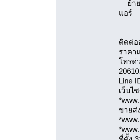
ย้ายแ
แอร์
ติดต่
ราคาแ
โทรด่
20610
Line 
เว็บไซ
*www.a
ขายส่ง
*www.
*www.
ที่ตั้