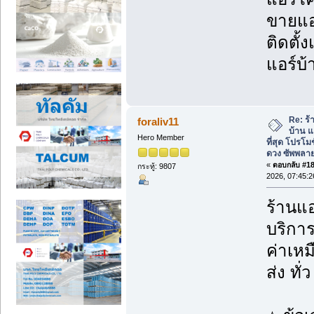
ขายแอร
ติดตั้
แอร์บ้
Re: ร้
foraliv11
บ้าน แ
Hero Member
ที่สุด โปรโม
ดวง ซัพพลาย
«
ตอบกลับ #181
กระทู้: 9807
2026, 07:45:
ร้านแอ
บริกา
ค่าเห
ส่ง ทั