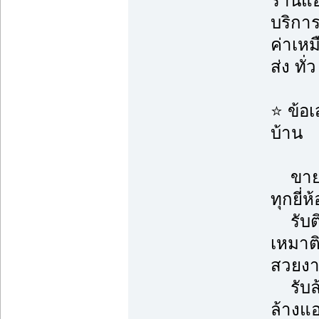
ร้านแอ
บริกา
ค่าเห
ส่ง ทั
⭐ ข้อ
บ้าน
ขายแ
ทุกยี่ห
รับติด
เหมาต
สวยงา
รับล้
ล้างแ