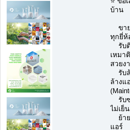
⭐ ข้อ
บ้าน
ขายแ
ทุกยี่ห
รับติด
เหมาต
สวยงา
รับล้
ล้างแ
(Main
รับซ่
ไม่เย็
ย้ายแ
แอร์