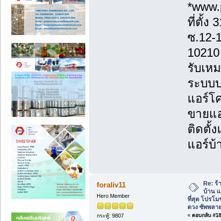
*www.
ที่ตั้
ซ.12-
10210
รับเหม
ระบบป
แอร์โค
ขายแอร
ติดตั้
แอร์บ้
Re: ร้
foraliv11
บ้าน แ
Hero Member
ที่สุด โปรโม
ดวง ซัพพลาย
«
ตอบกลับ #183
กระทู้: 9807