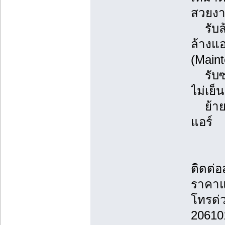
สวยงา
รับล้
ล้างแ
(Main
รับซ่
ไม่เย็
ย้ายแ
แอร์
ติดต่
ราคาแ
โทรด่
20610