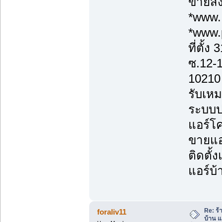
ขายส่ง
*www.
*www.
ที่ตั้
ซ.12-
10210
รับเหม
ระบบป
แอร์โค
ขายแอร
ติดตั้
แอร์บ้
Re: ร้
foraliv11
บ้าน แ