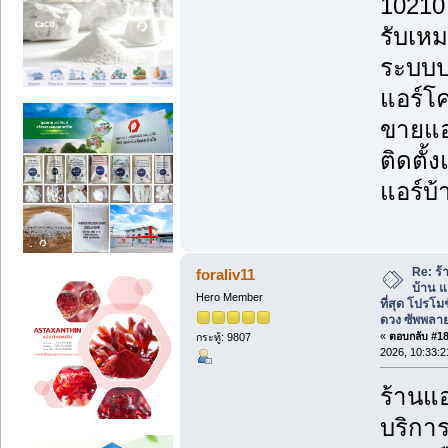
10210
รับเหม
ระบบป
แอร์โค
ขายแอร
ติดตั้
แอร์บ้
Re: ร้
foraliv11
บ้าน แ
Hero Member
ที่สุด โปรโม
ดวง ซัพพลาย
«
ตอบกลับ #182
กระทู้: 9807
2026, 10:33:
ร้านแอ
บริกา