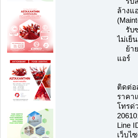
รับล้
ล้างแ
(Main
รับซ่
ไม่เย็
ย้ายแ
แอร์
ติดต่
ราคาแ
โทรด่
20610
Line 
เว็บไซ