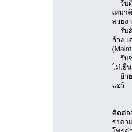
รับติด
เหมาต
สวยงา
รับล้
ล้างแ
(Main
รับซ่
ไม่เย็
ย้ายแ
แอร์
ติดต่
ราคาแ
โทรด่