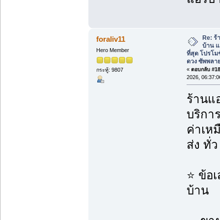
Re: ร้
foraliv11
บ้าน แ
Hero Member
ที่สุด โปรโม
ดวง ซัพพลาย
«
ตอบกลับ #189
กระทู้: 9807
2026, 06:37:
ร้านแอ
บริกา
ค่าเห
ส่ง ทั
⭐ ข้อ
บ้าน