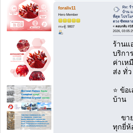
Re: ร้
foraliv11
บ้าน แ
Hero Member
ที่สุด โปรโม
ดวง ซัพพลาย
«
ตอบกลับ #184
กระทู้: 9807
2026, 03:05:
ร้านแอ
บริกา
ค่าเห
ส่ง ทั
⭐ ข้อ
บ้าน
ขายแ
ทุกยี่ห