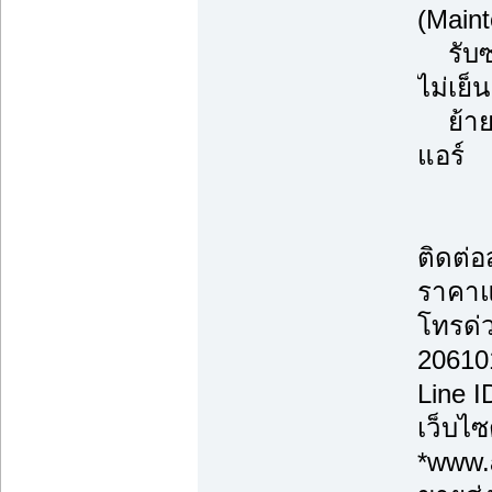
(Main
รับซ่
ไม่เย็
ย้ายแ
แอร์
ติดต่
ราคาแ
โทรด่
20610
Line 
เว็บไซ
*www.a