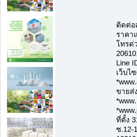
ติดต่
ราคาแ
โทรด่
20610
Line 
เว็บไซ
*www.a
ขายส่ง
*www.
*www.
ที่ตั้
ซ.12-