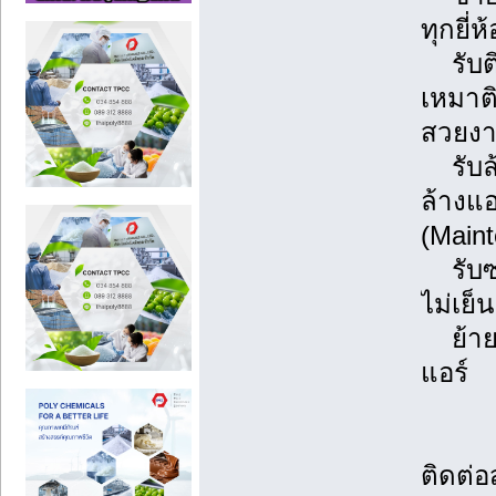
ทุกยี่ห
รับติด
เหมาต
สวยงา
รับล้
ล้างแ
(Main
รับซ่
ไม่เย็
ย้ายแ
แอร์
ติดต่