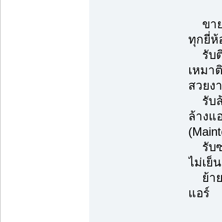
ขายแ
ทุกยี่ห
รับติด
เหมาต
สวยงา
รับล้
ล้างแ
(Main
รับซ่
ไม่เย็
ย้ายแ
แอร์