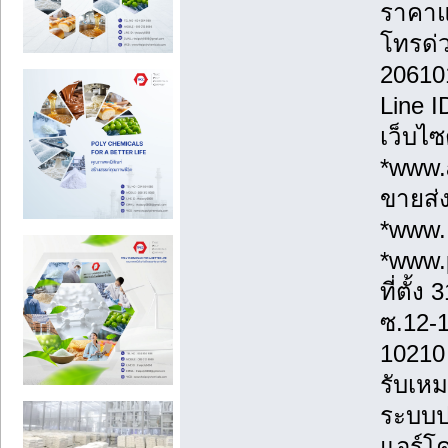
ราคาแ
โทรด่
20610
Line 
เว็บไซ
*www.a
ขายส่ง
*www.
*www.
ที่ตั้
ซ.12-
10210
รับเหม
ระบบป
แอร์โค