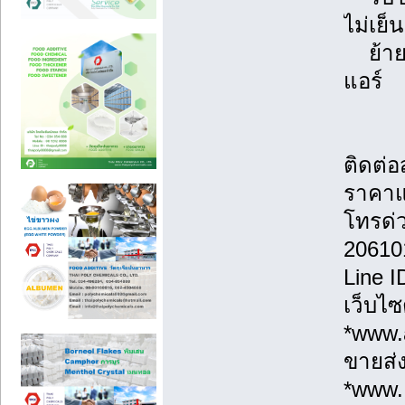
ไม่เย็
ย้ายแ
แอร์
ติดต่
ราคาแ
โทรด่
20610
Line 
เว็บไซ
*www.a
ขายส่ง
*www.