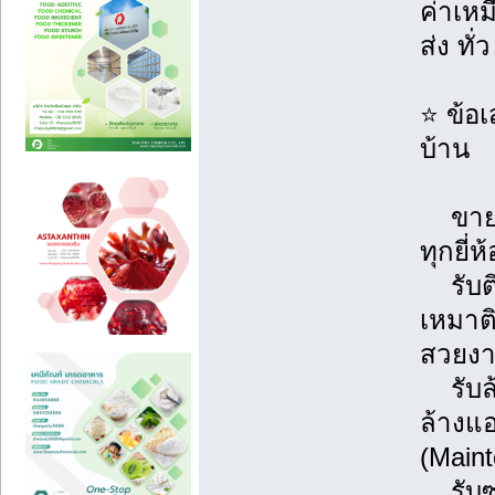
ค่าเห
ส่ง ทั
⭐ ข้อ
บ้าน
ขายแ
ทุกยี่ห
รับติด
เหมาต
สวยงา
รับล้
ล้างแ
(Main
รับซ่