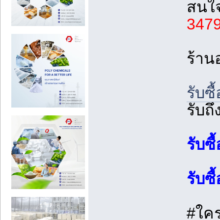
สนใจ
347
ร้าน
รับซื
รับถึ
รับซื
รับซื
#ใคร