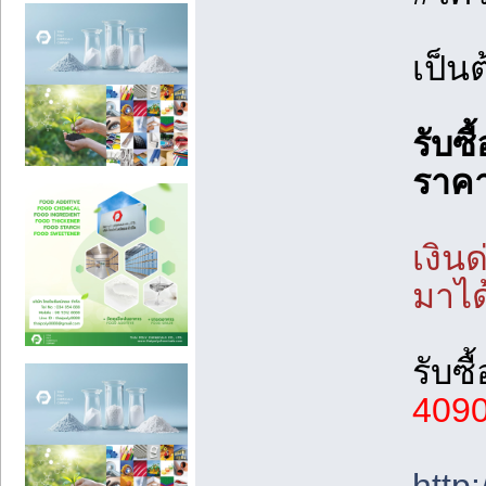
เป็นต
รับซื
ราคา
เงิน
มาได
รับซ
409