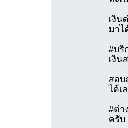
เงิน
มาได
#บริ
เงิน
สอบถ
ได้เ
#ต่า
ครับ