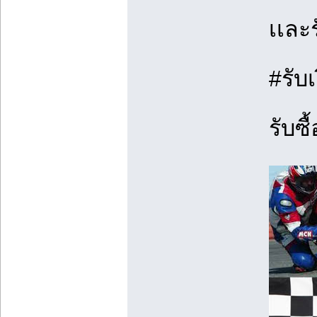
เเละ
#รับ
รับซื