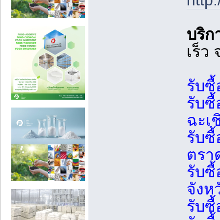
http
บริกา
เร็ว 
รับซื
รับซื
ฉะเช
รับซื
ตรา
รับซื
จังห
รับซื