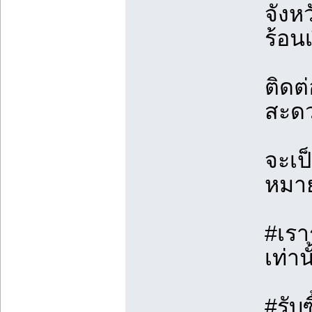
จังห
ร้อนเ
ติดต
สะดว
จะเป
หมาย
#เรา
เท่าน
#รับ