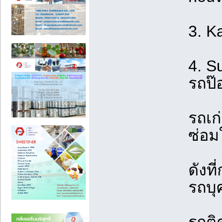
3. K
4. Su
รถป๊
รถเก
ซ่อม
ดังที
รถบุ