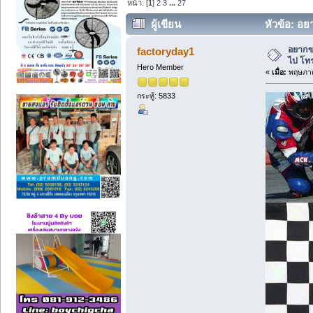
หน้า: [
1
]
2
3
...
27
ผู้เขียน
หัวข้อ: อย
อยากขา
factoryday1
ไป โท
Hero Member
«
เมื่อ:
พฤษภาค
กระทู้: 5833