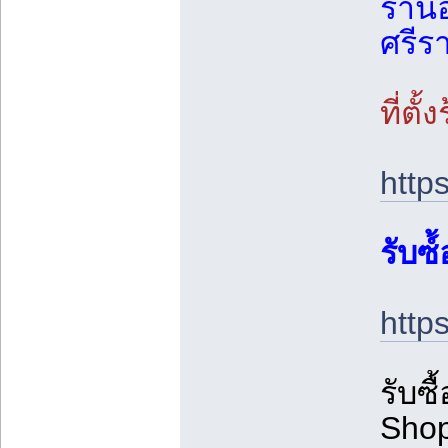
ร้าน
ศรีร
ที่ตั้
http
รับซ์
http
รับซื
Sho