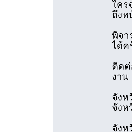
ใครจ
ถึงห
พิจา
ได้ค
ติดต่
งาน 
จังห
จังห
จังห