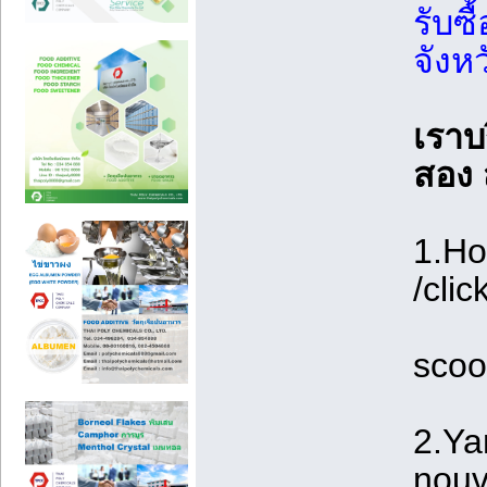
รับซื
จังหว
เราบร
สอง
1.Ho
/clic
scoo
2.Ya
nouv