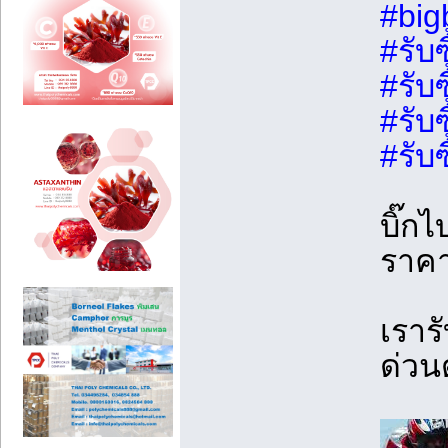
#big
#รับ
#รับ
#รับ
#รับ
บิ๊กไ
ราคา
เรารั
ด่วน