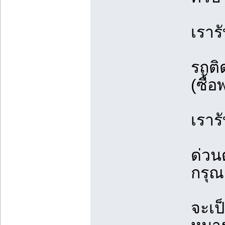
เรารั
รถติ
(ซื้
เรารั
ด่วน
กรุณ
จะเป