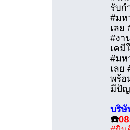
รับก
#มหา
เลย 
#งาน
เคมี
#มหา
เลย 
พร้อ
มีปั
บริษ
☎️
08
#ยินด