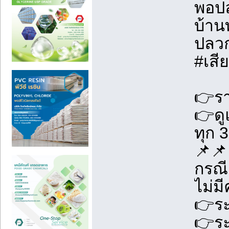
พอปล
บ้าน
ปลวก
#เสี
👉รา
👉ดู
ทุก 3
📌📌
กรณี
ไม่ม
👉ระ
👉ระ