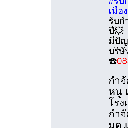
#รับ
เมือ
รับก
ปี💥
มีปั
บริษ
☎️
08
กำจั
หนู 
โรง
กำจ
มดแ