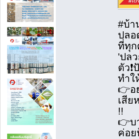
#บ้า
ปลอด
ที่ท
'ปลว
ตัว❗
ทำให
👉อย
เสีย
!!
👉บา
ค่อย