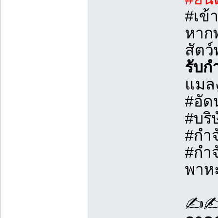
#เข้
หากพ
สัตว
รับก
แมลง
#อัด
#บริ
#กำจ
#กำจ
พาหะ
✍️✍