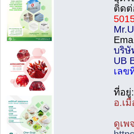
ติดต
501
Mr.U
Emai
บริษั
UB 
เลขท
ที่อยู่:
อ.เม
ดูเพจ