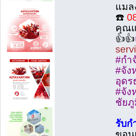
แมลง
☎️
0
คุณ
👍👍
servi
#กำจ
#จังห
อุดร
#จัง
ชัยภู
รับ
ขอนแ