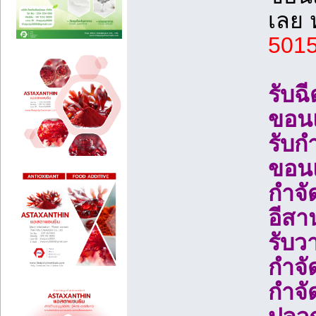
เลย
5015
รับฉ
ขอน
รับก
ขอน
กําจ
อีสา
รับว
กำจั
กำจั