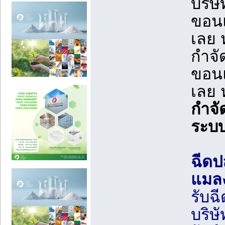
บริษ
ขอนแ
เลย
กําจ
ขอนแ
เลย
กำจั
ระบบ
ฉีดป
แมล
รับฉ
บริษ