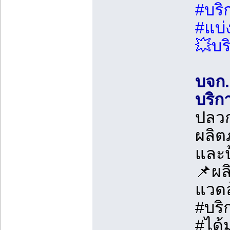
#บริ
#แบ่
💥บริ
บจก.
บริก
ปลวก
ผลิต
และป
📌ผล
แวด
#บริ
#ได