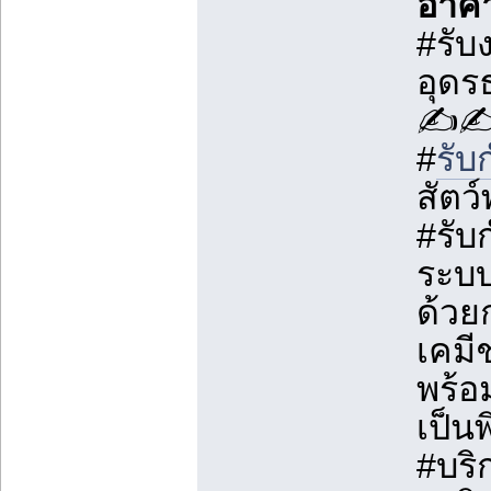
อาค
#รับ
อุดร
✍️
#
รับ
สัตว
#รับ
ระบบ
ด้วย
เคมี
พร้อม
เป็น
#บริ