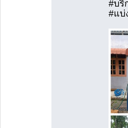
#บริ
#แบ่