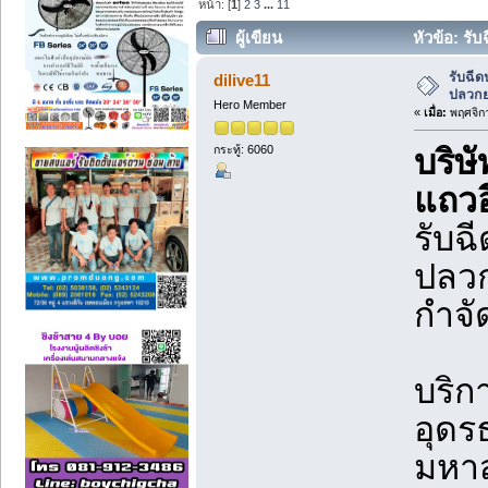
หน้า: [
1
]
2
3
...
11
ผู้เขียน
หัวข้อ: รั
หนองคาย. (อ่าน 38419 ครั้ง)
รับฉีด
dilive11
ปลวกย
Hero Member
«
เมื่อ:
พฤศจิกา
กระทู้: 6060
บริษ
แถว
รับฉ
ปลวก
กำจ
บริก
อุดร
มหาส