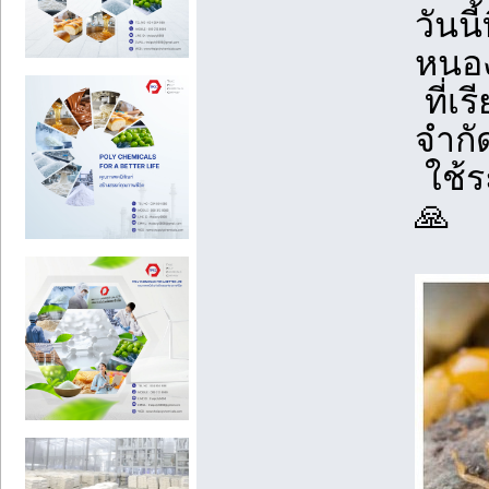
วันน
หนอ
ที่เร
จำกั
ใช้ร
🙏