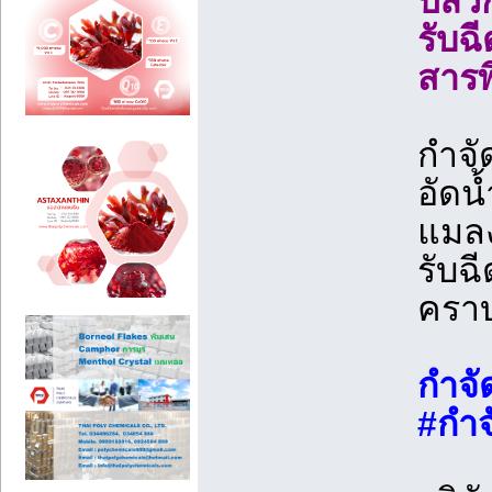
ปลวก
รับฉ
สารพ
กำจั
อัดน
แมล
รับฉ
คราบ
กำจั
#กํา