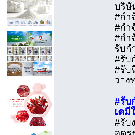
บริษ
#กำจ
#กำจ
#กำจ
รับก
#รับ
#รับ
วางท
#รับ
เคมี
#รับ
อุดร