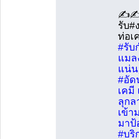
✍️
รับ#
ท่อเ
#รับ
แมลง
แน่
#อัด
เคมี
ลุกล
เข้า
มาป้
#บริ