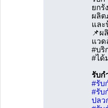
ยกรั
ผลิต
และป
📌ผล
แวด
#บริ
#ได
รับก
#รับ
#รับ
ปลวก