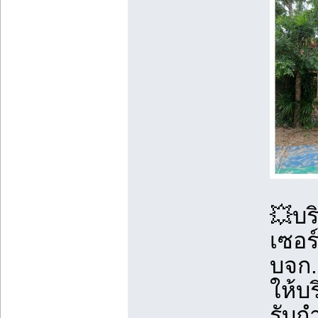
💥บร
เซอร์
บจก.
ให้บ
รับก