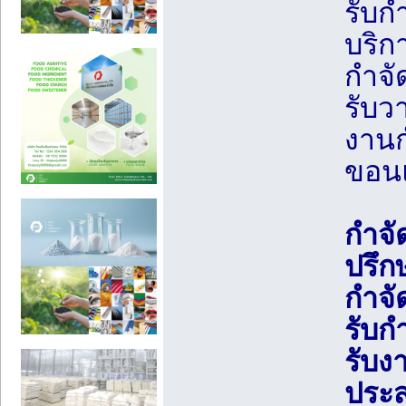
รับก
บริก
กําจ
รับว
งานก
ขอนแ
กำจั
ปรึก
กำจั
รับก
รับง
ประส