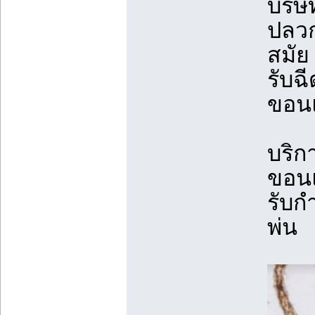
บริษ
ปลวก
สมัย
รับฉ
ขอนแ
บริก
ขอน
รับก
พ่น