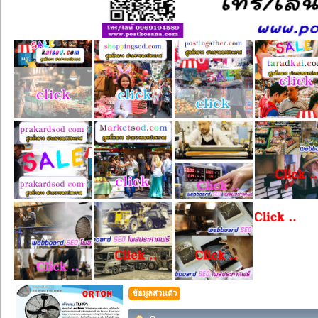
ข้อมูลส่วนตัว