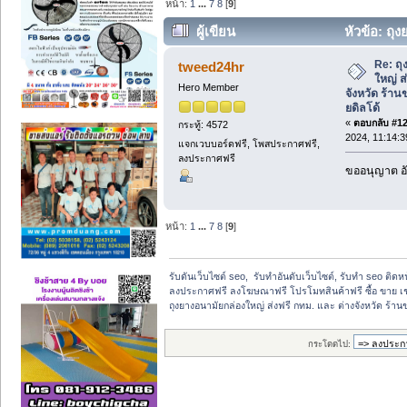
หน้า:
1
...
7
8
[
9
]
ผู้เขียน
หัวข้อ: ถุ
จังหวัด ร้านขายไข่สั่น, ร้านขายดิลโด้ (อ
Re: ถุ
tweed24hr
ใหญ่ ส
Hero Member
จังหวัด ร้าน
ยดิลโด้
«
ตอบกลับ #120
กระทู้: 4572
2024, 11:14:
แจกเวบบอร์ดฟรี, โพสประกาศฟรี,
ลงประกาศฟรี
ขออนุญาต อั
หน้า:
1
...
7
8
[
9
]
รับดันเว็บไซต์ seo,  รับทำอันดับเว็บไซต์, รับทำ seo ติด
ลงประกาศฟรี ลงโฆษณาฟรี โปรโมทสินค้าฟรี ซื้อ ขาย เช
ถุงยางอนามัยกล่องใหญ่ ส่งฟรี กทม. และ ต่างจังหวัด ร้านข
กระโดดไป: