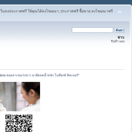
เว็บลงประกาศฟรี ให้คุณได้ลงโฆษณา, ประกาศฟรี ซื้อขาย ลงโฆษณาฟรี
ข่าว:
รับทำ seo
 gluta คอลลาเจนเร่งขาว ยาฉีดลดน้ำหนัก โบท๊อกซ์ ฟิลเลอร์*