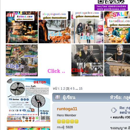
หน้า:
1
2
[
3
]
4
5
...
15
ผู้เขียน
หัวข้อ: กล
ครั้ง)
Re: กล
runtoga11
ลดน้ำห
Hero Member
«
ตอบกลับ #30 
กระทู้: 5928
ขออนุญาต อั