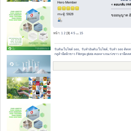
Hero Member
«
ตอบกลับ #44 
กระทู้: 5928
ขออนุญาต อั
หน้า:
1
2
[
3
]
4
5
...
15
รับดันเว็บไซต์ seo,  รับทำอันดับเว็บไซต์, รับทำ seo ติด
กลูต้าฉีดผิวขาว Filorga gluta คอลลาเจนเร่งขาว ยาฉีดลด