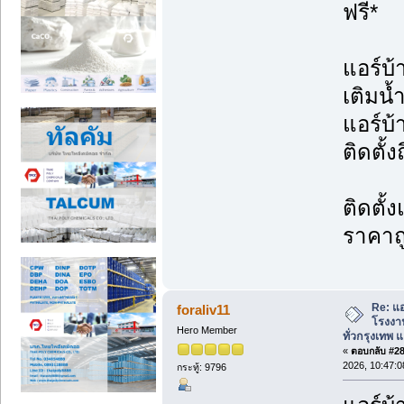
ฟรี*
แอร์บ้
เติมน้
แอร์บ
ติดตั้ง
ติดตั้
ราคาถ
Re: แอ
foraliv11
โรงงาน
Hero Member
ทั่วกรุงเทพ แล
«
ตอบกลับ #286
2026, 10:47:
กระทู้: 9796