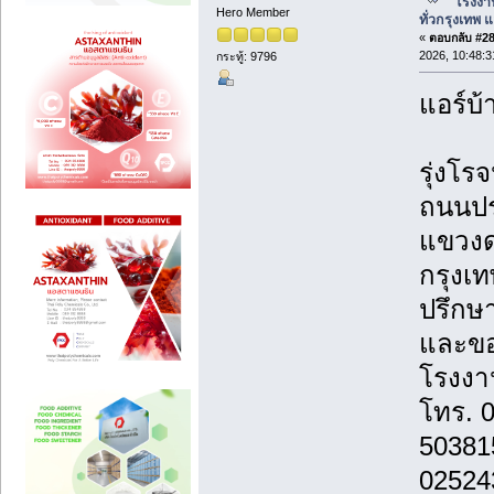
โรงงาน
Hero Member
ทั่วกรุงเทพ แล
«
ตอบกลับ #288
2026, 10:48:
กระทู้: 9796
แอร์บ้
รุ่งโรจ
ถนนปร
แขวงด
กรุงเ
ปรึกษา
และขอ
โรงงาน
โทร. 
50381
02524