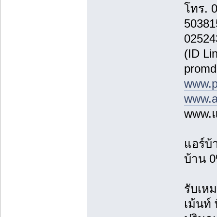
โทร. 
50381
02524
(ID Li
promd
www.p
www.a
www.แ
แอร์บ
บ้าน 0
รับเหม
เม้นท์