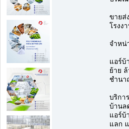
ขายส่ง
โรงงาน
จำหน่
แอร์บ้
ย้าย ล้
ชำนา
บริการต
บ้านล
แอร์บ
แลก แจ