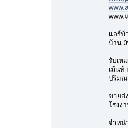
www.a
www.แ
แอร์บ
บ้าน 0
รับเหม
เม้นท์
ปริม
ขายส่ง
โรงงาน
จำหน่