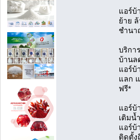
แอร์บ้
ย้าย ล้
ชำนา
บริการต
บ้านล
แอร์บ
แลก แจ
ฟรี*
แอร์บ้
เติมน้
แอร์บ
ติดตั้ง