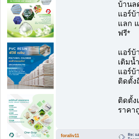
บ้านล
แอร์บ
แลก แจ
ฟรี*
แอร์บ้
เติมน้
แอร์บ
ติดตั้ง
ติดตั้
ราคาถ
Re: แอ
foraliv11