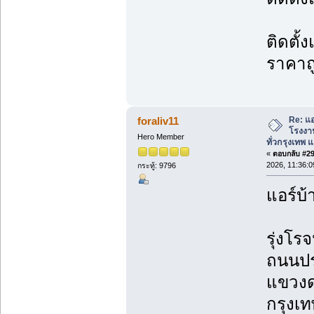
ติดตั้
ราคาถ
Re: แอ
foraliv11
โรงงาน
Hero Member
ทั่วกรุงเทพ แล
«
ตอบกลับ #292
2026, 11:36:
กระทู้: 9796
แอร์บ้
รุ่งโรจ
ถนนปร
แขวงด
กรุงเ