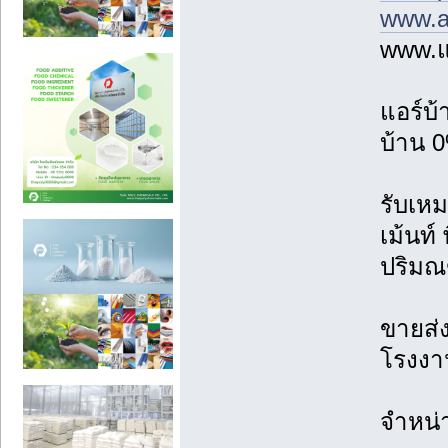
www.a
www.แ
แอร์บ
บ้าน 0
รับเหม
เม้นท์
ปริม
ขายส่ง
โรงงาน
จำหน่