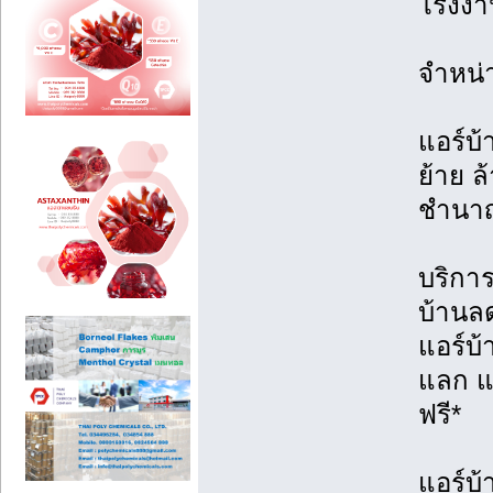
โรงงาน
จำหน่
แอร์บ้
ย้าย ล้
ชำนา
บริการต
บ้านล
แอร์บ
แลก แจ
ฟรี*
แอร์บ้