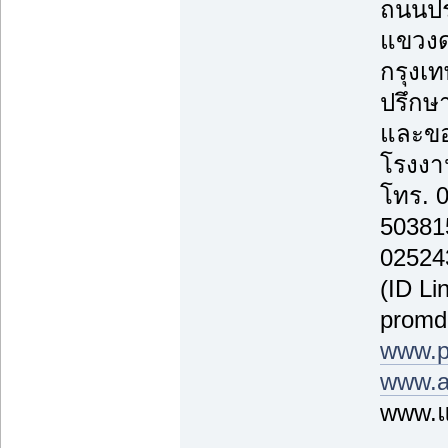
ถนนปร
แขวงด
กรุงเ
ปรึกษา
และขอ
โรงงาน
โทร. 
50381
02524
(ID Li
promd
www.p
www.a
www.แ