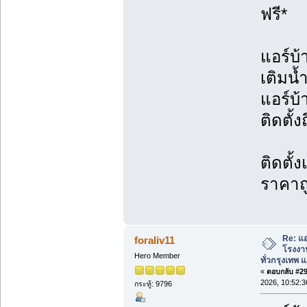
ฟรี*
แอร์บ้
เติมน้
แอร์บ
ติดตั้ง
ติดตั้
ราคาถ
Re: แอ
foraliv11
โรงงาน
Hero Member
ทั่วกรุงเทพ แล
«
ตอบกลับ #291
2026, 10:52:
กระทู้: 9796