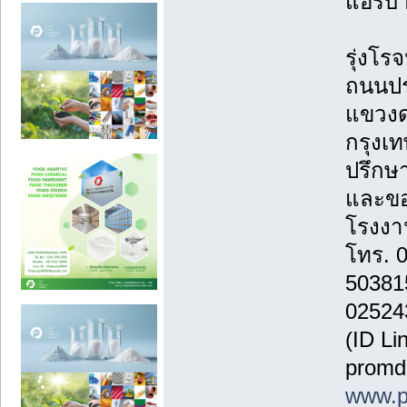
แอร์บ้
รุ่งโรจ
ถนนปร
แขวงด
กรุงเ
ปรึกษา
และขอ
โรงงาน
โทร. 
50381
02524
(ID Li
promd
www.p