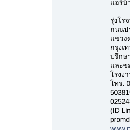
แอร์บ้
รุ่งโรจ
ถนนปร
แขวงด
กรุงเ
ปรึกษา
และขอ
โรงงาน
โทร. 
50381
02524
(ID Li
promd
www.p