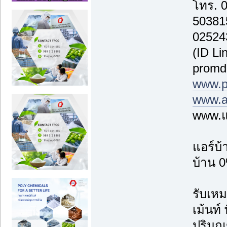
โทร. 
50381
02524
(ID Li
promd
www.p
www.a
www.แ
แอร์บ
บ้าน 0
รับเหม
เม้นท์
ปริม