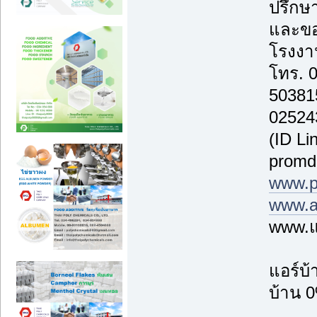
ปรึกษา
และขอ
โรงงาน
โทร. 
50381
02524
(ID Li
promd
www.p
www.a
www.แ
แอร์บ
บ้าน 0