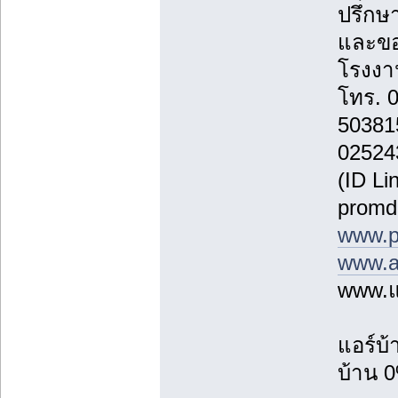
ปรึกษา
และขอ
โรงงาน
โทร. 
50381
02524
(ID Li
promd
www.p
www.a
www.แ
แอร์บ
บ้าน 0