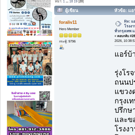
หน้า:
1
...
18
19
[
20
]
ผู้เขียน
หัวข้อ: แอร
ล้าง ทั่วกรุงเทพ และ พื้นที่ใกล้เคียง. (อ่า
Re: แอ
foraliv11
โรงงาน
Hero Member
ทั่วกรุงเทพ แล
«
ตอบกลับ #285
2026, 10:38:
กระทู้: 9796
แอร์บ้
รุ่งโรจ
ถนนปร
แขวงด
กรุงเ
ปรึกษา
และขอ
โรงงาน