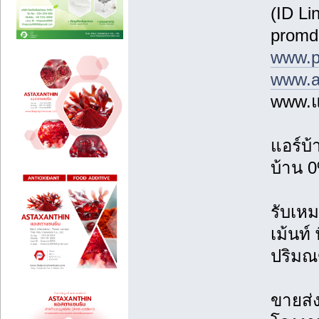
(ID Li
promd
www.p
www.a
www.แ
แอร์บ
บ้าน 0
รับเหม
เม้นท์
ปริม
ขายส่ง