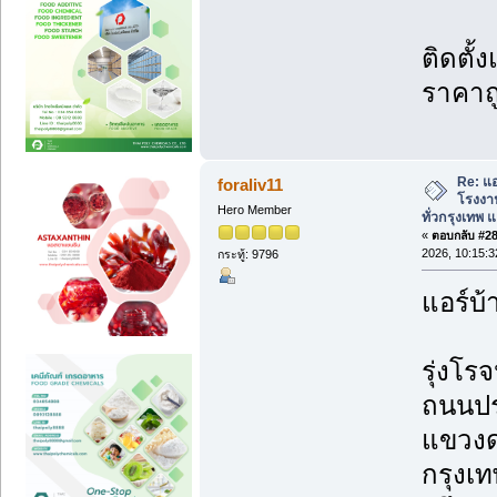
ติดตั้
ราคาถ
Re: แอ
foraliv11
โรงงาน
Hero Member
ทั่วกรุงเทพ แล
«
ตอบกลับ #287
2026, 10:15:
กระทู้: 9796
แอร์บ้
รุ่งโรจ
ถนนปร
แขวงด
กรุงเ