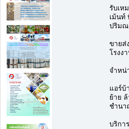
รับเหม
เม้นท์
ปริม
ขายส่ง
โรงงาน
จำหน่
แอร์บ้
ย้าย ล้
ชำนา
บริการต