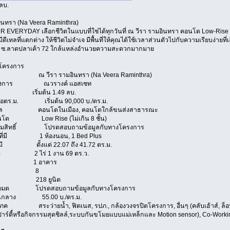
 ลบ.
ินทรา (Na Veera Raminthra)
EVERYDAY เลือกชีวิตในแบบที่ใช่ได้ทุกวันที่ ณ วีรา รามอินทรา คอนโด Low-Rise 
มีดีเทลที่แตกต่าง ให้ชีวิตไม่จำเจ มีพื้นที่ให้คุณได้ใช้เวลาส่วนตัวไปกับความเรียบง่ายที
- ซ.ลาดปลาเค้า 72 ใกล้แหล่งอำนวยความสะดวกมากมาย
โครงการ
าร ณ วีรา รามอินทรา (Na Veera Raminthra)
ครงการ ณวรางค์ แอสเซท
ริ่มต้น 1.49 ลบ.
ต่อตร.ม. เริ่มต้น 90,000 บ./ตร.ม.
เล คอนโดในเมือง, คอนโดใกล้ขนส่งสาธารณะ
นโด Low Rise (ไม่เกิน 8 ชั้น)
มสิทธิ์ โปรดสอบถามข้อมูลกับทางโครงการ
งที่มี 1 ห้องนอน, 1 Bed Plus
่มี ตั้งแต่ 22.07 ถึง 41.72 ตร.ม.
้งหมด 2 ไร่ 1 งาน 69 ตร.ว.
ึก 1 อาคาร
ชั้น 8
้อง 218 ยูนิต
ั้งหมด โปรดสอบถามข้อมูลกับทางโครงการ
่วนกลาง 55.00 บ./ตร.ม.
 สระว่ายน้ำ, ฟิตเนส, รปภ., กล้องวงจรปิดโครงการ, อื่นๆ (คลับเฮ้าส์, ล็อบบี
ับปาร์ตี้หรือกิจกรรมสุดชิลล์,ระบบกันขโมยแบบแม่เหล็กและ Motion sensor), Co-Work