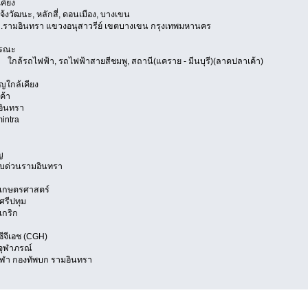
คียง
ฒนะ, หลักสี่, ดอนเมือง, บางเขน
รามอินทรา แขวงอนุสาวรีย์ เขตบางเขน กรุงเทพมหานคร
รณะ
ล้รถไฟฟ้า, รถไฟฟ้าสายสีชมพู, สถานี(แคราย - มีนบุรี)(ลาดปลาเค้า)
ญใกล้เคียง
ค้า
อินทรา
intra
ญ
ยบด่วนรามอินทรา
ยเกษตรศาสตร์
ศรีปทุม
เกริก
ีจีเอช (CGH)
ุฬาภรณ์
ีฬา กองทัพบก รามอินทรา