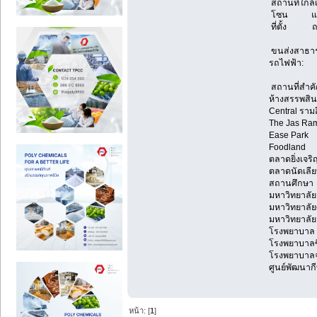
สถานที่ใกล้เ
โซน แจ้งวั
ที่ตั้ง ถ.
ขนส่งสาธา
รถไฟฟ้า: ใก
สถานที่สำคั
ห้างสรรพสิน
Central ราม
The Jas Ram
Ease Park
Foodland
ตลาดยิ่งเจริ
ตลาดนัดเลี
สถานศึกษา
มหาวิทยาลั
มหาวิทยาลัย
มหาวิทยาลัย
โรงพยาบาล
โรงพยาบาลซ
โรงพยาบาลจ
ศูนย์พัฒนาก
หน้า: [
1
]