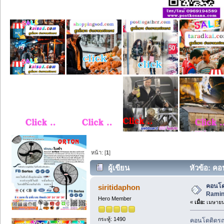
หน้า: [
1
]
ผู้เขียน
หัวข้อ: คอ
คอนโด
siritidaphon
Ramin
Hero Member
«
เมื่อ:
เมษายน 
กระทู้: 1490
คอนโดติดรถไ