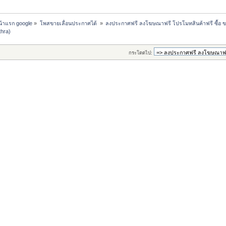
หน้าแรก google
»
โพสขายเลื่อนประกาศได้ 
»
ลงประกาศฟรี ลงโฆษณาฟรี โปรโมทสินค้าฟรี ซื้อ ข
hra)
กระโดดไป: