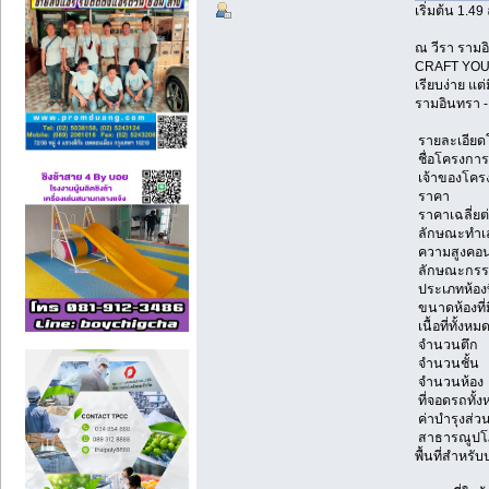
เริ่มต้น 1.49
ณ วีรา รามอ
CRAFT YOUR 
เรียบง่าย แต่
รามอินทรา 
รายละเอียด
ชื่อโครงก
เจ้าของโ
ราคา เ
ราคาเฉลี่ย
ลักษณะทำ
ความสูงคอ
ลักษณะกรร
ประเภทห้อ
ขนาดห้องที
เนื้อที่ทั
จำนวนต
จำนวน
จำนวนห
ที่จอดรถท
ค่าบำรุงส
สาธารณูปโภค
พื้นที่สำหร