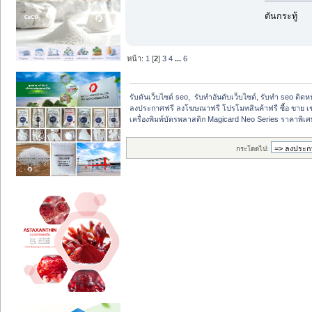
ดันกระทู้
หน้า:
1
[
2
]
3
4
...
6
รับดันเว็บไซต์ seo,  รับทำอันดับเว็บไซต์, รับทำ seo ติด
ลงประกาศฟรี ลงโฆษณาฟรี โปรโมทสินค้าฟรี ซื้อ ขาย เช
เครื่องพิมพ์บัตรพลาสติก Magicard Neo Series ราคาพิเศษ 
กระโดดไป: