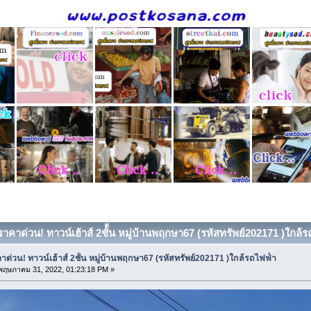
าคาด่วน! ทาวน์เฮ้าส์ 2ชั้้น หมู่บ้านพฤกษา67 (รหัสทรัพย์202171 )ใกล้รถ
ด่วน! ทาวน์เฮ้าส์ 2ชั้้น หมู่บ้านพฤกษา67 (รหัสทรัพย์202171 )ใกล้รถไฟฟ่้า
ฤษภาคม 31, 2022, 01:23:18 PM »