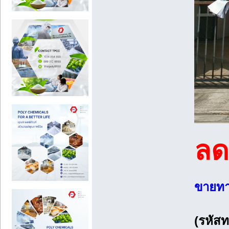
ลด
ขายทาว
(รหัสท