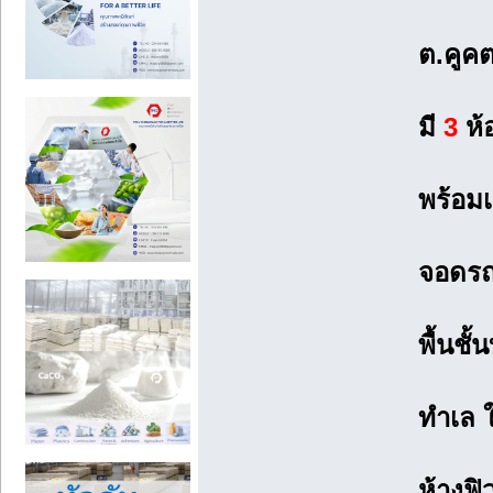
ต.คูค
มี
3
ห้
พร้อมเ
จอดรถ
พื้นชั
ทำเล ใ
ห้างฟิ