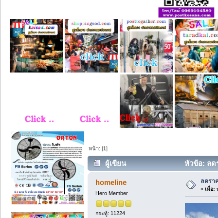
หน้า: [
1
]
ผู้เขียน
หัวข้อ: ลดร
ลดราคา
homeline
«
เมื่อ:
พ
Hero Member
กระทู้: 11224