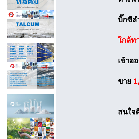
บิ๊กซี
ใกล้ท
เข้าอ
ขาย
1
สนใจต