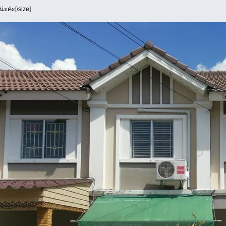
่ะค่ะ[/size]