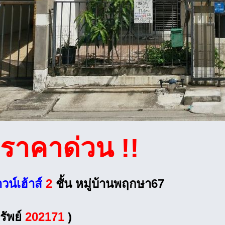
ราคาด่วน !!
น์เฮ้าส์
2
ชั้น หมู่บ้านพฤกษา67
รัพย์
202171
)