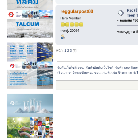
Re: เ
reggularpost88
Teen T
Hero Member
«
ตอบกลับ #56 
กระทู้: 20084
ขออนุญาต อั
หน้า:
1
2
3
[
4
]
รับดันเว็บไซต์ seo,  รับทำอันดับเว็บไซต์, รับทำ seo ติด
เรียนภาษาอังกฤษปิดเทอม ขอนแก่น ติวเข้ม Grammar & Te