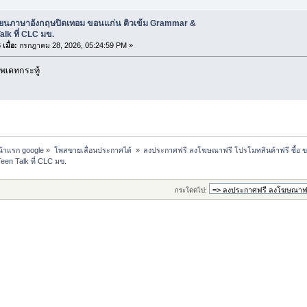
รียนภาษาอังกฤษปิดเทอม ขอนแก่น ติวเข้ม Grammar &
alk ที่ CLC มข.
เมื่อ:
กรกฎาคม 28, 2026, 05:24:59 PM »
พเดทกระทู้
หน้าแรก google
»
โพสขายเลื่อนประกาศได้ 
»
ลงประกาศฟรี ลงโฆษณาฟรี โปรโมทสินค้าฟรี ซื้อ ข
en Talk ที่ CLC มข.
กระโดดไป: