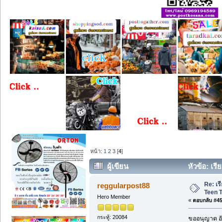
หน้า:
1
2
3
[
4
]
ผู้เขียน
หัวข้อ: เร
Re: เ
reggularpost88
Teen T
Hero Member
«
ตอบกลับ #45 
กระทู้: 20084
ขออนุญาต อั