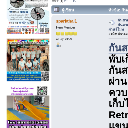
หน้า: [
1
]
2
3
...
15
ผู้เขียน
หัวข้อ: กั
งานผ่านรีโมท (อ่าน 173860 ครั้ง)
กันสาด
sparkthai1
กันสาด
Hero Member
ผ่านรีโมท
«
เมื่อ:
มีนาคม 
กระทู้: 2459
กัน
พับเ
กันส
ผ่าน
ควบ
เก็บ
Ret
แขนย