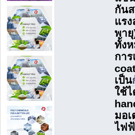
กันส
แรงล
พาย
ทั้ง
การ
coa
เป็น
ใช้ไ
hand
มอเต
ไฟฟ้