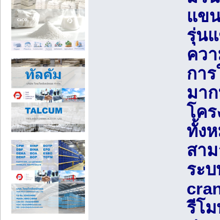
แขนย
รุ่น
ควา
การใ
มาก
โคร
ทั้ง
สามา
ระบ
cran
รีโม