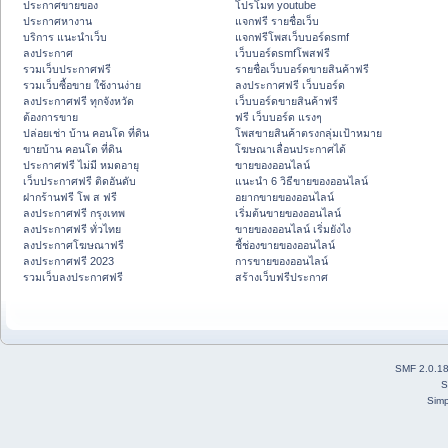
ประกาศขายของ
โปรโมท youtube
ประกาศหางาน
แจกฟรี รายชื่อเว็บ
บริการ แนะนำเว็บ
แจกฟรีโพสเว็บบอร์ดsmf
ลงประกาศ
เว็บบอร์ดsmfโพสฟรี
รวมเว็บประกาศฟรี
รายชื่อเว็บบอร์ดขายสินค้าฟรี
รวมเว็บซื้อขาย ใช้งานง่าย
ลงประกาศฟรี เว็บบอร์ด
ลงประกาศฟรี ทุกจังหวัด
เว็บบอร์ดขายสินค้าฟรี
ต้องการขาย
ฟรี เว็บบอร์ด แรงๆ
ปล่อยเช่า บ้าน คอนโด ที่ดิน
โพสขายสินค้าตรงกลุ่มเป้าหมาย
ขายบ้าน คอนโด ที่ดิน
โฆษณาเลื่อนประกาศได้
ประกาศฟรี ไม่มี หมดอายุ
ขายของออนไลน์
เว็บประกาศฟรี ติดอันดับ
แนะนำ 6 วิธีขายของออนไลน์
ฝากร้านฟรี โพ ส ฟรี
อยากขายของออนไลน์
ลงประกาศฟรี กรุงเทพ
เริ่มต้นขายของออนไลน์
ลงประกาศฟรี ทั่วไทย
ขายของออนไลน์ เริ่มยังไง
ลงประกาศโฆษณาฟรี
ชี้ช่องขายของออนไลน์
ลงประกาศฟรี 2023
การขายของออนไลน์
รวมเว็บลงประกาศฟรี
สร้างเว็บฟรีประกาศ
SMF 2.0.1
S
Simp