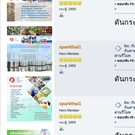
«
ตอบกลับ #3 เ
»
กระทู้: 2459
ดันกระ
Re: กั
sparkthai1
กันสาด
Hero Member
ผ่านรีโมท
«
ตอบกลับ #4 เ
»
กระทู้: 2459
ดันกระ
Re: กั
sparkthai1
กันสาด
Hero Member
ผ่านรีโมท
«
ตอบกลับ #5 เ
»
กระทู้: 2459