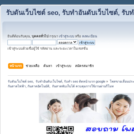
รับดันเว็บไซต์ seo, รับทำอันดับเว็บไซต์, ร
ยินดีต้อนรับคุณ,
บุคคลทั่วไป
กรุณา
เข้าสู่ระบบ
หรือ
ลงทะเบียน
เข้าสู่ระบบด้วยชื่อผู้ใช้ รหัสผ่าน และระยะเวลาในเซสชั่น
หน้าแรก
ช่วยเหลือ
ค้นหา
เข้าสู่ระบบ
สมัครสมาชิก
รับดันเว็บไซต์ seo,  รับทำอันดับเว็บไซต์, รับทำ seo ติดหน้าแรก google
»
โพสขายเลื่อนประ
กันสาดไฟฟ้า, กันสาดอัตโนมัติ,  กันสาดพับเก็บได้ ควบคุมการใช้งานผ่านรีโมท