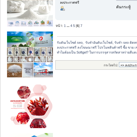
ลงประกาศฟรี
ดันกระทู้
หน้า:
1
...
4
5
[
6
]
7
รับดันเว็บไซต์ seo,  รับทำอันดับเว็บไซต์, รับทำ seo ติด
ลงประกาศฟรี ลงโฆษณาฟรี โปรโมทสินค้าฟรี ซื้อ ขาย เช
ทำไมต้องเป็น Softgel? ในการบรรจุสารสกัดสาหร่ายสีแด
กระโดดไป: