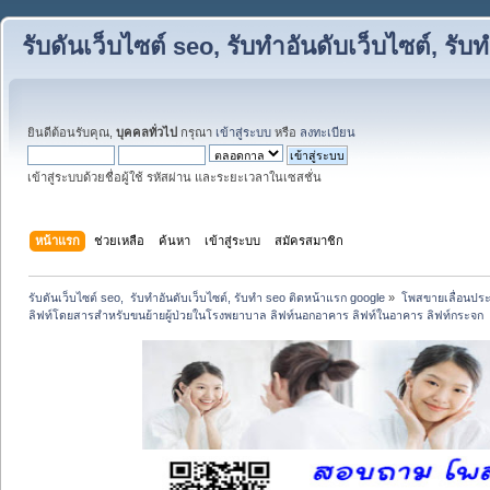
รับดันเว็บไซต์ seo, รับทำอันดับเว็บไซต์, ร
ยินดีต้อนรับคุณ,
บุคคลทั่วไป
กรุณา
เข้าสู่ระบบ
หรือ
ลงทะเบียน
เข้าสู่ระบบด้วยชื่อผู้ใช้ รหัสผ่าน และระยะเวลาในเซสชั่น
หน้าแรก
ช่วยเหลือ
ค้นหา
เข้าสู่ระบบ
สมัครสมาชิก
รับดันเว็บไซต์ seo,  รับทำอันดับเว็บไซต์, รับทำ seo ติดหน้าแรก google
»
โพสขายเลื่อนประ
ลิฟท์โดยสารสำหรับขนย้ายผู้ป่วยในโรงพยาบาล ลิฟท์นอกอาคาร ลิฟท์ในอาคาร ลิฟท์กระจก