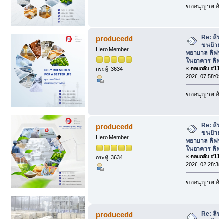
ขออนุญาต อั
Re: ล
producedd
ขนย้าย
Hero Member
พยาบาล ลิฟท
ในอาคาร ลิ
«
ตอบกลับ #110
กระทู้: 3634
2026, 07:58:
ขออนุญาต อั
Re: ล
producedd
ขนย้าย
Hero Member
พยาบาล ลิฟท
ในอาคาร ลิ
«
ตอบกลับ #111
กระทู้: 3634
2026, 02:28:
ขออนุญาต อั
Re: ล
producedd