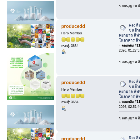
ขออนุญาต อั
Re: ล
producedd
ขนย้าย
Hero Member
พยาบาล ลิฟท
ในอาคาร ลิ
«
ตอบกลับ #115
กระทู้: 3634
2026, 01:27:
ขออนุญาต อั
Re: ล
producedd
ขนย้าย
Hero Member
พยาบาล ลิฟท
ในอาคาร ลิ
«
ตอบกลับ #116
กระทู้: 3634
2026, 02:51:
ขออนุญาต อั
Re: ล
producedd