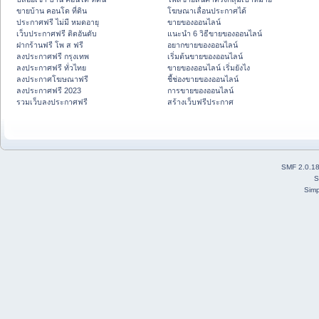
ขายบ้าน คอนโด ที่ดิน
โฆษณาเลื่อนประกาศได้
ประกาศฟรี ไม่มี หมดอายุ
ขายของออนไลน์
เว็บประกาศฟรี ติดอันดับ
แนะนำ 6 วิธีขายของออนไลน์
ฝากร้านฟรี โพ ส ฟรี
อยากขายของออนไลน์
ลงประกาศฟรี กรุงเทพ
เริ่มต้นขายของออนไลน์
ลงประกาศฟรี ทั่วไทย
ขายของออนไลน์ เริ่มยังไง
ลงประกาศโฆษณาฟรี
ชี้ช่องขายของออนไลน์
ลงประกาศฟรี 2023
การขายของออนไลน์
รวมเว็บลงประกาศฟรี
สร้างเว็บฟรีประกาศ
SMF 2.0.1
S
Simp