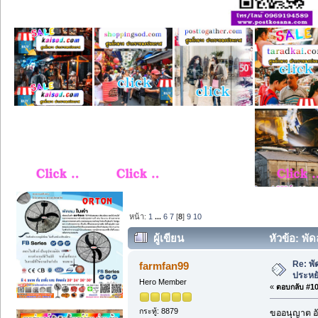
หน้า:
1
...
6
7
[
8
]
9
10
ผู้เขียน
หัวข้อ: พ
Re: พ
farmfan99
ประหย
Hero Member
«
ตอบกลับ #105
กระทู้: 8879
ขออนุญาต อั