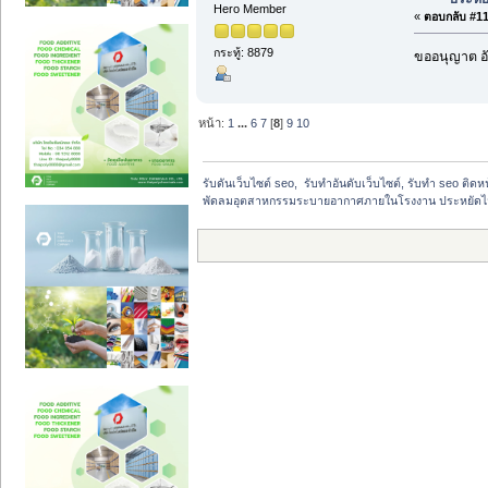
Hero Member
«
ตอบกลับ #119
กระทู้: 8879
ขออนุญาต อั
หน้า:
1
...
6
7
[
8
]
9
10
รับดันเว็บไซต์ seo,  รับทำอันดับเว็บไซต์, รับทำ seo ติด
พัดลมอุตสาหกรรมระบายอากาศภายในโรงงาน ประหยัดไฟ