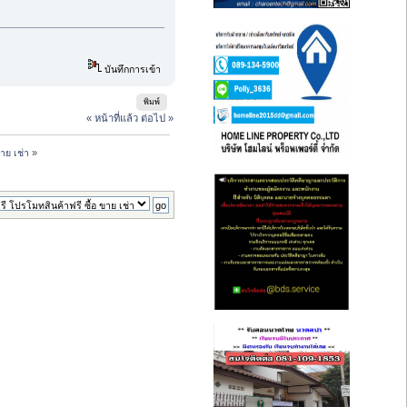
บันทึกการเข้า
พิมพ์
« หน้าที่แล้ว
ต่อไป »
าย เช่า
»