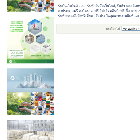
รับดันเว็บไซต์ seo,  รับทำอันดับเว็บไซต์, รับทำ seo ติด
ลงประกาศฟรี ลงโฆษณาฟรี โปรโมทสินค้าฟรี ซื้อ ขาย เช
รับทำกล่องจั่วปังพรีเมี่ยม : รับประกันคุณภาพงานพิมพ์แ
กระโดดไป: